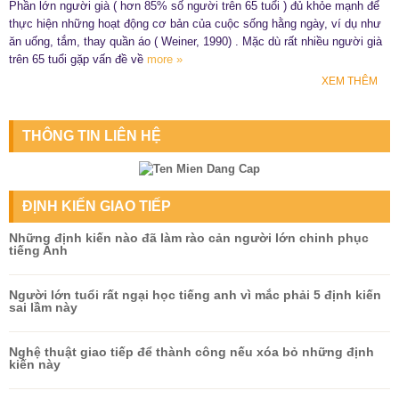
Phần lớn người già ( hơn 85% số người trên 65 tuổi ) đủ khỏe mạnh để
thực hiện những hoạt động cơ bản của cuộc sống hằng ngày, ví dụ như
ăn uống, tắm, thay quần áo ( Weiner, 1990) . Mặc dù rất nhiều người già
trên 65 tuổi gặp vấn đề về
more »
XEM THÊM
THÔNG TIN LIÊN HỆ
ĐỊNH KIẾN GIAO TIẾP
Những định kiến nào đã làm rào cản người lớn chinh phục
tiếng Anh
Người lớn tuổi rất ngại học tiếng anh vì mắc phải 5 định kiến
sai lầm này
Nghệ thuật giao tiếp để thành công nếu xóa bỏ những định
kiến này