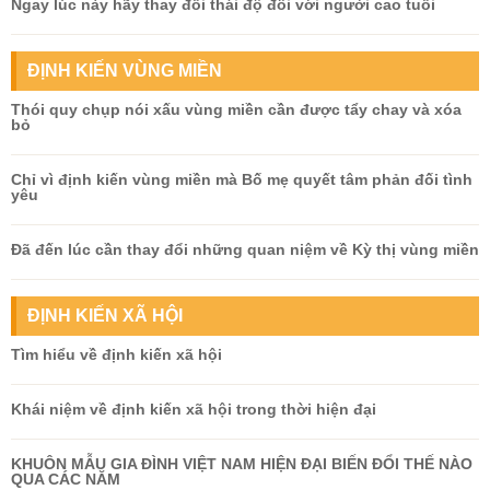
Ngay lúc này hãy thay đổi thái độ đối với người cao tuổi
ĐỊNH KIẾN VÙNG MIỀN
Thói quy chụp nói xấu vùng miền cần được tẩy chay và xóa
bỏ
Chỉ vì định kiến vùng miền mà Bố mẹ quyết tâm phản đối tình
yêu
Đã đến lúc cần thay đổi những quan niệm về Kỳ thị vùng miền
ĐỊNH KIẾN XÃ HỘI
Tìm hiểu về định kiến xã hội
Khái niệm về định kiến xã hội trong thời hiện đại
KHUÔN MẪU GIA ĐÌNH VIỆT NAM HIỆN ĐẠI BIẾN ĐỔI THẾ NÀO
QUA CÁC NĂM