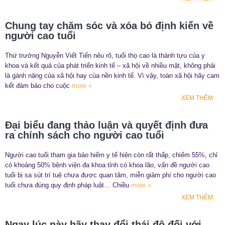
Chung tay chăm sóc và xóa bỏ định kiến về
người cao tuổi
Thứ trưởng Nguyễn Viết Tiến nêu rõ, tuổi thọ cao là thành tựu của y
khoa và kết quả của phát triển kinh tế – xã hội về nhiều mặt, không phải
là gánh nặng của xã hội hay của nền kinh tế. Vì vậy, toàn xã hội hãy cam
kết đảm bảo cho cuộc
more »
XEM THÊM
Đại biểu đang thảo luận và quyết định đưa
ra chính sách cho người cao tuổi
Người cao tuổi tham gia bảo hiểm y tế hiện còn rất thấp, chiếm 55%, chỉ
có khoảng 50% bệnh viện đa khoa tỉnh có khoa lão, vấn đề người cao
tuổi bị sa sút trí tuệ chưa được quan tâm, miễn giảm phí cho người cao
tuổi chưa đúng quy định pháp luật… Chiều
more »
XEM THÊM
Ngay lúc này hãy thay đổi thái độ đối với