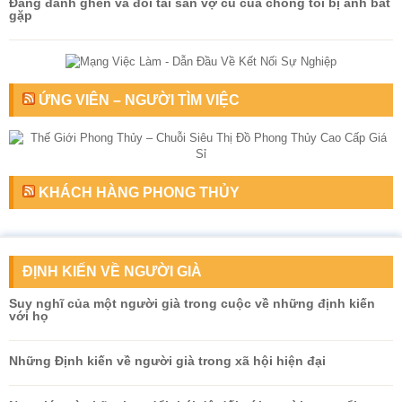
Đang đánh ghen và đòi tài sản vợ cũ của chồng tôi bị anh bắt
gặp
ỨNG VIÊN – NGƯỜI TÌM VIỆC
KHÁCH HÀNG PHONG THỦY
ĐỊNH KIẾN VỀ NGƯỜI GIÀ
​Suy nghĩ của một người già trong cuộc về những định kiến
với họ
Những Định kiến về người già trong xã hội hiện đại