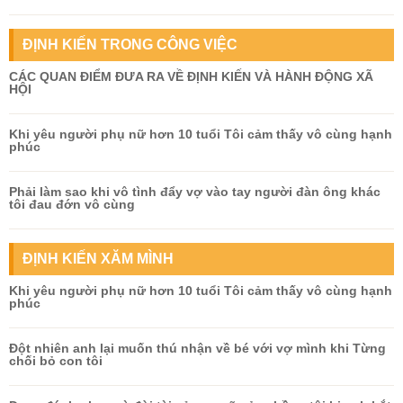
ĐỊNH KIẾN TRONG CÔNG VIỆC
CÁC QUAN ĐIỂM ĐƯA RA VỀ ĐỊNH KIẾN VÀ HÀNH ĐỘNG XÃ
HỘI
Khi yêu người phụ nữ hơn 10 tuổi Tôi cảm thấy vô cùng hạnh
phúc
Phải làm sao khi vô tình đẩy vợ vào tay người đàn ông khác
tôi đau đớn vô cùng
ĐỊNH KIẾN XĂM MÌNH
Khi yêu người phụ nữ hơn 10 tuổi Tôi cảm thấy vô cùng hạnh
phúc
Đột nhiên anh lại muốn thú nhận về bé với vợ mình khi Từng
chối bỏ con tôi