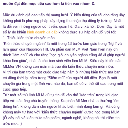
muốn đạt đến mục tiêu cao hơn là tiến vào nhóm D.
Mặc dù đánh giá cao tiếp thị mạng lưới. Ý kiến riêng của tôi cho rằng đây
không phải là phương pháp xây dựng thu nhập thụ động lý tưởng. Nhất
là đối với những người có ít vốn, quan hệ, địa vị xã hội. Dưới đây là một
số lý do khiến
kinh doanh đa cấp
không thực sự hấp dẫn đối với tôi:
1. Thiếu kiến thức chuyên môn
“Kiến thức chuyên ngành” là một trong 13 bước làm giàu trong “Nghĩ và
làm giàu” của Napoleon Hill. Đa phần dân MLM Việt Nam hiện nay chỉ
thích “làm chủ” và cho rằng “học giỏi chuyên ngành cũng để đi giúp người
khác làm giàu”, nhất là các bạn sinh viên làm MLM. Điều này khiến các
MLMer VN không còn mặn mà trao dồi kiến thức chuyên môn nữa.
Vị trí của bạn trong một cuộc giao tiếp nằm ở những kiến thức mà bạn
có đồng thời lại nằm trong “Điểm mù” của người đối diện. Bạn là một
chuyên gia trong một lĩnh vực nào đó, bạn sẽ có vị thế rất cao trong một
cuộc giao tiếp.
Trừ một số thủ lĩnh MLM đủ tự tin để vào thế “kèo trên” trong khi giao
tiếp với các ông chủ truyền thống. Đa phần MLMer nhà ta thường “ém
thông tin”, không dám cho người khác biết mình đang làm gì. Và cũng
không mấy tự hào với “kiến thức chuyên ngành” được học trong MLM.
(Ở đây nói về kiến thức sản phẩm, ngành nghề, không nói tới niềm tin,
ước mơ…)