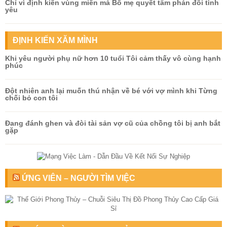
Chỉ vì định kiến vùng miền mà Bố mẹ quyết tâm phản đối tình
yêu
ĐỊNH KIẾN XĂM MÌNH
Khi yêu người phụ nữ hơn 10 tuổi Tôi cảm thấy vô cùng hạnh
phúc
Đột nhiên anh lại muốn thú nhận về bé với vợ mình khi Từng
chối bỏ con tôi
Đang đánh ghen và đòi tài sản vợ cũ của chồng tôi bị anh bắt
gặp
ỨNG VIÊN – NGƯỜI TÌM VIỆC