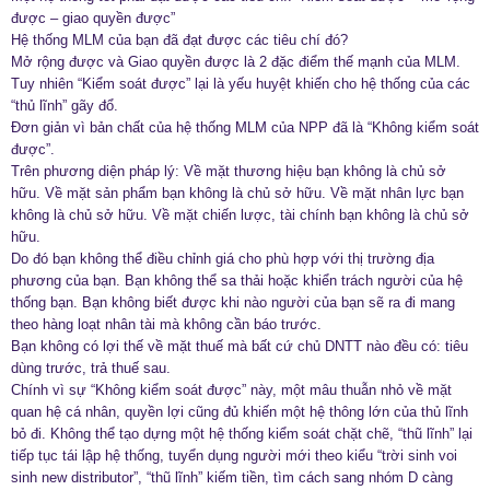
được – giao quyền được”
Hệ thống MLM của bạn đã đạt được các tiêu chí đó?
Mở rộng được và Giao quyền được là 2 đặc điểm thế mạnh của MLM.
Tuy nhiên “Kiểm soát được” lại là yếu huyệt khiến cho hệ thống của các
“thủ lĩnh” gãy đổ.
Đơn giản vì bản chất của hệ thống MLM của NPP đã là “Không kiểm soát
được”.
Trên phương diện pháp lý: Về mặt thương hiệu bạn không là chủ sở
hữu. Về mặt sản phẩm bạn không là chủ sở hữu. Về mặt nhân lực bạn
không là chủ sở hữu. Về mặt chiến lược, tài chính bạn không là chủ sở
hữu.
Do đó bạn không thể điều chỉnh giá cho phù hợp với thị trường địa
phương của bạn. Bạn không thể sa thải hoặc khiển trách người của hệ
thống bạn. Bạn không biết được khi nào người của bạn sẽ ra đi mang
theo hàng loạt nhân tài mà không cần báo trước.
Bạn không có lợi thế về mặt thuế mà bất cứ chủ DNTT nào đều có: tiêu
dùng trước, trả thuế sau.
Chính vì sự “Không kiểm soát được” này, một mâu thuẫn nhỏ về mặt
quan hệ cá nhân, quyền lợi cũng đủ khiến một hệ thông lớn của thủ lĩnh
bỏ đi. Không thể tạo dựng một hệ thống kiểm soát chặt chẽ, “thũ lĩnh” lại
tiếp tục tái lập hệ thống, tuyển dụng người mới theo kiểu “trời sinh voi
sinh new distributor”, “thũ lĩnh” kiếm tiền, tìm cách sang nhóm D càng