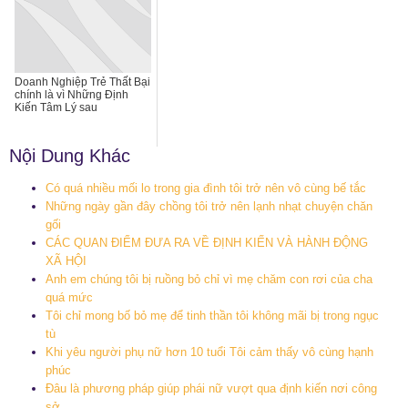
Doanh Nghiệp Trẻ Thất Bại
chính là vì Những Định
Kiến Tâm Lý sau
Nội Dung Khác
Có quá nhiều mối lo trong gia đình tôi trở nên vô cùng bế tắc
Những ngày gần đây chồng tôi trở nên lạnh nhạt chuyện chăn
gối
CÁC QUAN ĐIỂM ĐƯA RA VỀ ĐỊNH KIẾN VÀ HÀNH ĐỘNG
XÃ HỘI
Anh em chúng tôi bị ruồng bỏ chỉ vì mẹ chăm con rơi của cha
quá mức
Tôi chỉ mong bố bỏ mẹ để tinh thần tôi không mãi bị trong ngục
tù
Khi yêu người phụ nữ hơn 10 tuổi Tôi cảm thấy vô cùng hạnh
phúc
Đâu là phương pháp giúp phái nữ vượt qua định kiến nơi công
sở