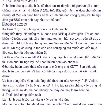
2. Thiếu kiến thức đầu tư
Phần lớn chúng ta đều biết, để thực sự tự do về thời gian và tài chính
chúng ta phải nằm ở nhóm D (Đầu tư). Bây giờ hãy thử đưa cho một anh
chàng MLMer vài bảng báo cáo tài chính của các công ty hay vài tài liệu
định giá BĐS xem anh này đầu tư thế nào?
Kế toán được xem là ngôn ngữ của kinh doanh.
Đáng tiếc thay. Hệ thống MLM dành cho NPP quá đơn giản. Tất cả các
khâu kế toán, quản trị, tài chính, marketing, nhân sự v.v… đều đã được
dựng sẵn. NPP không phải quan tâm đến vấn đề đó. Đó là thế mạnh của
MLM. Nhưng đó cũng là rào cản cho những người muốn đạt đến mục
tiêu cao hơn là tiến vào nhóm D.
Hệ thống đào tạo của MLM không cung cấp cho bạn đủ kiến thức để đầu
tư. Bạn phải tự học lấy, nếu bạn muốn tiến vào nhóm D.
Điều này hoàn toàn khác nếu bạn là một ông chủ KDTT. Bạn biết cách
đọc hiểu các con số. Và bạn có thể đánh giá được, có thể kiểm soát
được.
Và bạn cũng hiểu rằng, các ông chủ thực sự của Amway, FLP, Vision,
Tiens,… họ đều là các ông chủ KDTT. Họ tạo ra sản phẩm, xây dựng hệ
thống, vẽ ra sơ đồ, và bạn không thể thay đổi hay kiểm soát nó.
3. Thiếu khả năng kiểm soát
Làm kinh doanh tức bạn đang xây dựng hệ thống.
Một hệ thống tốt phải đạt được các tiêu chí: “Kiểm soát được – mở rộng