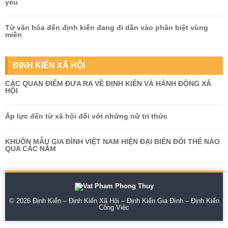
yêu
Từ văn hóa đến định kiến đang đi dần vào phân biệt vùng
miền
ĐỊNH KIẾN XÃ HỘI
CÁC QUAN ĐIỂM ĐƯA RA VỀ ĐỊNH KIẾN VÀ HÀNH ĐỘNG XÃ
HỘI
Áp lực đến từ xã hội đối với những nữ tri thức
KHUÔN MẪU GIA ĐÌNH VIỆT NAM HIỆN ĐẠI BIẾN ĐỔI THẾ NÀO
QUA CÁC NĂM
© 2026
Định Kiến – Định Kiến Xã Hội – Định Kiến Gia Đình – Định Kiến
Công Việc