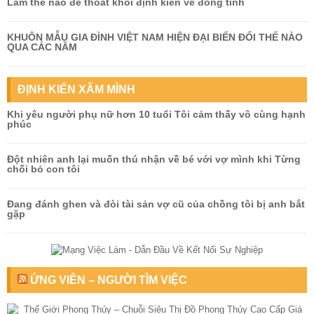
Làm thế nào để thoát khỏi định kiến về đồng tính
KHUÔN MẪU GIA ĐÌNH VIỆT NAM HIỆN ĐẠI BIẾN ĐỔI THẾ NÀO
QUA CÁC NĂM
ĐỊNH KIẾN XĂM MÌNH
Khi yêu người phụ nữ hơn 10 tuổi Tôi cảm thấy vô cùng hạnh
phúc
Đột nhiên anh lại muốn thú nhận về bé với vợ mình khi Từng
chối bỏ con tôi
Đang đánh ghen và đòi tài sản vợ cũ của chồng tôi bị anh bắt
gặp
ỨNG VIÊN – NGƯỜI TÌM VIỆC