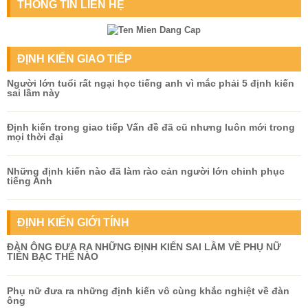
THÔNG TIN LIÊN HỆ
ĐỊNH KIẾN GIAO TIẾP
Người lớn tuổi rất ngại học tiếng anh vì mắc phải 5 định kiến
sai lầm này
Định kiến trong giao tiếp Vấn đề đã cũ nhưng luôn mới trong
mọi thời đại
Những định kiến nào đã làm rào cản người lớn chinh phục
tiếng Anh
ĐỊNH KIẾN GIỚI TÍNH
ĐÀN ÔNG ĐƯA RA NHỮNG ĐỊNH KIẾN SAI LẦM VỀ PHỤ NỮ
TIỀN BẠC THẾ NÀO
Phụ nữ đưa ra những định kiến vô cùng khắc nghiệt về đàn
ông