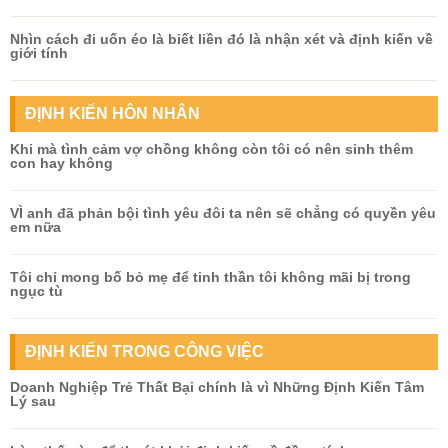
Nhìn cách đi uốn éo là biết liền đó là nhận xét và định kiến về
giới tính
ĐỊNH KIẾN HÔN NHÂN
Khi mà tình cảm vợ chồng không còn tôi có nên sinh thêm
con hay không
VÌ anh đã phản bội tình yêu đôi ta nên sẽ chẳng có quyền yêu
em nữa
Tôi chỉ mong bố bỏ mẹ để tinh thần tôi không mãi bị trong
ngục tù
ĐỊNH KIẾN TRONG CÔNG VIỆC
Doanh Nghiệp Trẻ Thất Bại chính là vì Những Định Kiến Tâm
Lý sau