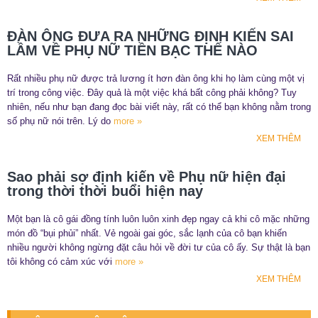
ĐÀN ÔNG ĐƯA RA NHỮNG ĐỊNH KIẾN SAI
LẦM VỀ PHỤ NỮ TIỀN BẠC THẾ NÀO
Rất nhiều phụ nữ được trả lương ít hơn đàn ông khi họ làm cùng một vị
trí trong công việc. Đây quả là một việc khá bất công phải không? Tuy
nhiên, nếu như bạn đang đọc bài viết này, rất có thể bạn không nằm trong
số phụ nữ nói trên. Lý do
more »
XEM THÊM
Sao phải sợ định kiến về Phụ nữ hiện đại
trong thời thời buổi hiện nay
Một bạn là cô gái đồng tính luôn luôn xinh đẹp ngay cả khi cô mặc những
món đồ “bụi phủi” nhất. Vẻ ngoài gai góc, sắc lạnh của cô bạn khiến
nhiều người không ngừng đặt câu hỏi về đời tư của cô ấy. Sự thật là bạn
tôi không có cảm xúc với
more »
XEM THÊM