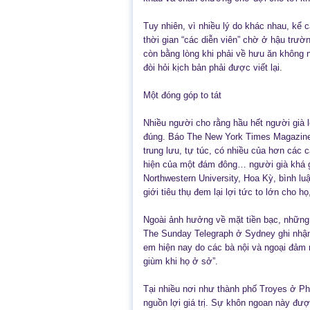
Tuy nhiên, vì nhiều lý do khác nhau, kể c
thời gian “các diễn viên” chờ ở hậu trườ
còn bằng lòng khi phải về hưu ăn không n
đòi hỏi kịch bản phải được viết lại.
Một đóng góp to tát
Nhiều người cho rằng hầu hết người già 
đúng. Báo The New York Times Magazine tư
trung lưu, tự túc, có nhiều của hơn các
hiện của một đám đông… người già khá giả”
Northwestern University, Hoa Kỳ, bình 
giới tiêu thụ đem lại lợi tức to lớn cho h
Ngoài ảnh hưởng về mặt tiền bạc, những
The Sunday Telegraph ở Sydney ghi nhận 
em hiện nay do các bà nội và ngoại đảm 
giùm khi họ ở sở”.
Tại nhiều nơi như thành phố Troyes ở P
nguồn lợi giá trị. Sự khôn ngoan này đư