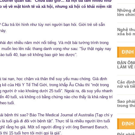
ourier quan sát: “Chưa bao giờ… xã hội đã làm nhiều như
vệ về mặt kinh tế và xã hội, nhưng xã hội có khái niệm rất
Những đị
lớn chin
 Câu trả lời hình như tùy nơi người bạn hỏi. Giới trẻ sẽ sẵn
Nghệ thu
này.
xóa bỏ 
phải đợi nhiều năm mới nổi tiếng. Và một bài tường trình trong
 muốn leo lên nấc thang danh vọng như sau: “Sự thật ngày nay
ĐỊNH 
ào tuổi 40, bạn sẽ không bao giờ leo được”.
ĐÀN ÔNG
LẦM VỀ 
ị tai nạn, học chậm và thân thể suy yếu mau chóng. Giả định
Các định
 kê của Hội Y Tế Thế Giới, trong khắp Âu Châu thì “một trong
nữ và ti
g người ở vào khoảng dưới 25 tuổi”. Ngoài ra, đà suy yếu nhanh
ến 40 tuổi, và không có bằng chứng nào cho thấy là khả năng trí
Sao phải
heo tuổi.
trong th
ải bệnh thì sao? Báo The Medical Journal of Australia (Tạp chí y
là tuổi già đi đôi với bệnh tật”. Thực tế là nhiều người lớn tuổi
ĐỊNH
hĩ rằng họ già. Một số người đồng ý với ông Bernard Baruch,
 thì 15 tuổi hơn tôi mới gọi là già”.
Đột nhiê