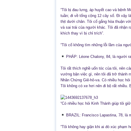
“Tôi bị đau lưng, áp huyết cao và bệnh M
tuần; đi về tổng cộng 12 cây số. Đi vậy l
thịt dưới chân. Tôi cố gắng hòa thuận v
và sai trái của người khác. Tôi đã nhận
khích thay vì bị chỉ trích”.
“Tôi cố không tìm những lỗi lầm của ng
PHÁP: Léone Chalony, 84, là người rao
Tôi rất thích nghề uốn tóc của tôi, nên 
vướng bận việc gì, nên tôi đã trở thành m
Nhân Chứng Giê-hô-va. Có nhiều học hỏi K
Tôi không có xe hơi nên đi bộ rất nhiều. 
“Có nhiều học hỏi Kinh Thánh giúp tôi giữ
BRAZIL: Francisco Lapastina, 78, là m
“Tôi không hay giận khi ai đó xúc phạm h