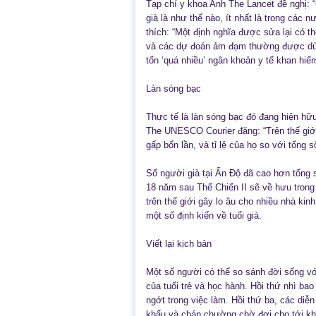
Tạp chí y khoa Anh The Lancet đề nghị: “C
già là như thế nào, ít nhất là trong các n
thích: “Một định nghĩa được sửa lại có t
và các dự đoán ảm đạm thường được dùng
tốn ‘quá nhiều’ ngân khoản y tế khan hiế
Làn sóng bạc
Thực tế là làn sóng bạc đó đang hiện hữu
The UNESCO Courier đăng: “Trên thế giới
gấp bốn lần, và tỉ lệ của họ so với tổng s
Số người già tại Ấn Độ đã cao hơn tổng s
18 năm sau Thế Chiến II sẽ về hưu trong 
trên thế giới gây lo âu cho nhiều nhà kinh
một số định kiến về tuổi già.
Viết lại kịch bản
Một số người có thể so sánh đời sống vớ
của tuổi trẻ và học hành. Hồi thứ nhì ba
ngớt trong việc làm. Hồi thứ ba, các di
khấu và chán chường chờ đợi cho tới kh