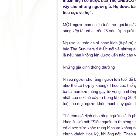
thuẫn hiện có được báo The UNESCO C
vậy cho những người già. Họ được bảo 
tiêu cực về họ”.
MỘT người bao nhiêu tuổi mới gọi là già?
sàng xếp tất cả ai trên 25 vào lớp người 
Ngược lại, các ca sĩ nhạc kịch (ô-pê-ra) 
báo The Sun-Herald ở Úc nói về những ai
là nếu bạn không lên được đến nấc cao v
Những giả định thông thường
Nhiều người cho rằng người lớn tuổi dễ b
như thế có hợp lý không? Theo các thống
ba tai nạn lưu thông gây tử vong là nhữn
nhất của cơ thể xảy ra trong khoảng 30 đ
tuệ của một người khỏe mạnh suy giảm t
Thế còn giả định cho rằng người già là ph
khoa ở Úc) nói: “Điều người ta thường tin 
có được sức khỏe trung bình và không ng
chính khách Hoa Kỳ, khi ông nói: “Theo tôi