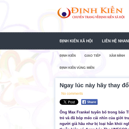
ĐỊNH KIẾN XÃ HỘI
LIÊN HỆ NHAN
ĐỊNH KIẾN
GIAO TIẾP
XĂM MÌNH
ĐỊNH KIẾN VÙNG MIỀN
Ngay lúc này hãy thay đổi
No comments
Ông Max Frankel tuyên bố trong báo 
trẻ và đã bóp méo cái nhìn của giới t
người già hầu như bị loại hẳn khỏi ng