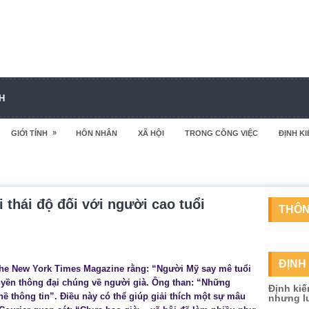
H
»
GIỚI TÍNH
HÔN NHÂN
XÃ HỘI
TRONG CÔNG VIỆC
ĐỊNH KI
 thái độ đối với người cao tuổi
THÔN
ĐỊNH 
The New York Times Magazine rằng: “Người Mỹ say mê tuổi
ruyền thông đại chúng về người già. Ông than: “Những
Định kiế
hề thông tin”. Điều này có thể giúp giải thích một sự mâu
nhưng lu