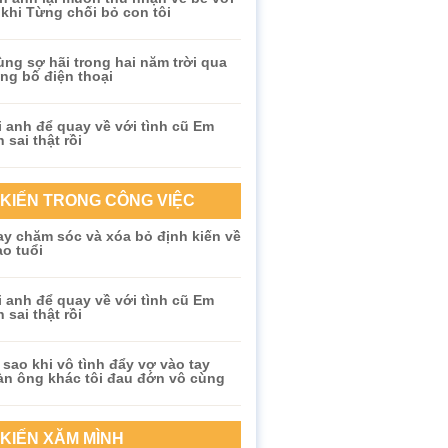
khi Từng chối bỏ con tôi
ùng sợ hãi trong hai năm trời qua
ủng bố điện thoại
 anh để quay về với tình cũ Em
 sai thật rồi
 KIẾN TRONG CÔNG VIỆC
y chăm sóc và xóa bỏ định kiến về
o tuổi
 anh để quay về với tình cũ Em
 sai thật rồi
 sao khi vô tình đẩy vợ vào tay
àn ông khác tôi đau đớn vô cùng
 KIẾN XĂM MÌNH