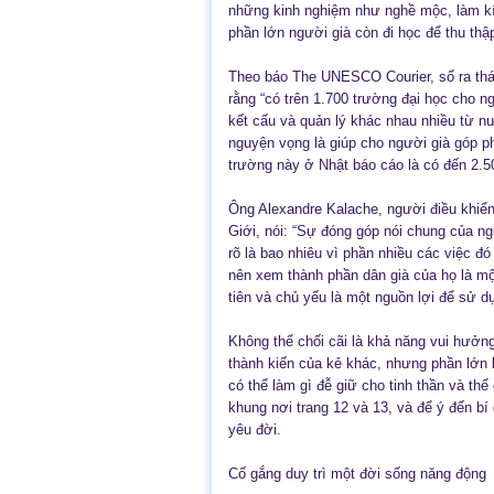
những kinh nghiệm như nghề mộc, làm kín
phần lớn người già còn đi học để thu th
Theo báo The UNESCO Courier, số ra thá
rằng “có trên 1.700 trường đại học cho ng
kết cấu và quản lý khác nhau nhiều từ 
nguyện vọng là giúp cho người già góp p
trường này ở Nhật báo cáo là có đến 2.50
Ông Alexandre Kalache, người điều khi
Giới, nói: “Sự đóng góp nói chung của ngư
rõ là bao nhiêu vì phần nhiều các việc 
nên xem thành phần dân già của họ là mộ
tiên và chủ yếu là một nguồn lợi để sử d
Không thể chối cãi là khả năng vui hưởng
thành kiến của kẻ khác, nhưng phần lớn l
có thể làm gì đễ giữ cho tinh thần và thể
khung nơi trang 12 và 13, và để ý đến bí
yêu đời.
Cố gắng duy trì một đời sống năng động