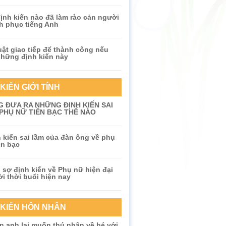
nh kiến nào đã làm rào cản người
h phục tiếng Anh
ật giao tiếp để thành công nếu
những định kiến này
KIẾN GIỚI TÍNH
 ĐƯA RA NHỮNG ĐỊNH KIẾN SAI
PHỤ NỮ TIỀN BẠC THẾ NÀO
 kiến sai lầm của đàn ông về phụ
ền bạc
 sợ định kiến về Phụ nữ hiện đại
ời thời buổi hiện nay
 KIẾN HÔN NHÂN
n anh lại muốn thú nhận về bé với