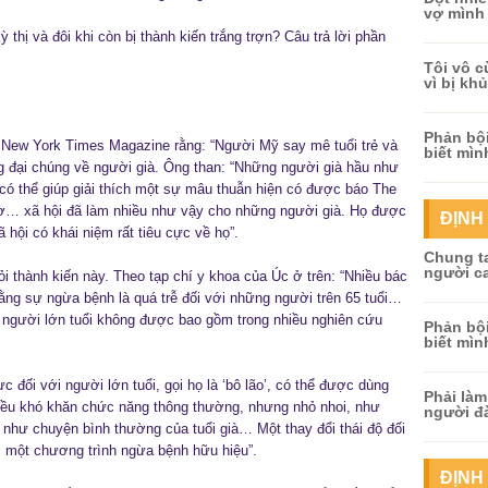
vợ mình 
 thị và đôi khi còn bị thành kiến trắng trợn? Câu trả lời phần
Tôi vô c
vì bị kh
Phản bội
 New York Times Magazine rằng: “Người Mỹ say mê tuổi trẻ và
biết mình
ng đại chúng về người già. Ông than: “Những người già hầu như
y có thể giúp giải thích một sự mâu thuẫn hiện có được báo The
ờ… xã hội đã làm nhiều như vậy cho những người già. Họ được
ĐỊNH
 hội có khái niệm rất tiêu cực về họ”.
Chung ta
người ca
i thành kiến này. Theo tạp chí y khoa của Úc ở trên: “Nhiều bác
rằng sự ngừa bệnh là quá trễ đối với những người trên 65 tuổi…
ều người lớn tuổi không được bao gồm trong nhiều nghiên cứu
Phản bội
biết mình
c đối với người lớn tuổi, gọi họ là ‘bô lão’, có thể được dùng
Phải làm
iều khó khăn chức năng thông thường, nhưng nhỏ nhoi, như
người đ
 như chuyện bình thường của tuổi già… Một thay đổi thái độ đối
c một chương trình ngừa bệnh hữu hiệu”.
ĐỊNH