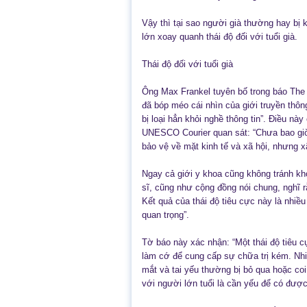
Vậy thì tại sao người già thường hay bị kỳ
lớn xoay quanh thái độ đối với tuổi già.
Thái độ đối với tuổi già
Ông Max Frankel tuyên bố trong báo The
đã bóp méo cái nhìn của giới truyền thô
bị loại hẳn khỏi nghề thông tin”. Điều nà
UNESCO Courier quan sát: “Chưa bao gi
bảo vệ về mặt kinh tế và xã hội, nhưng xã
Ngay cả giới y khoa cũng không tránh khỏ
sĩ, cũng như cộng đồng nói chung, nghĩ 
Kết quả của thái độ tiêu cực này là nhi
quan trọng”.
Tờ báo này xác nhận: “Một thái độ tiêu cự
làm cớ để cung cấp sự chữa trị kém. Nh
mắt và tai yếu thường bị bỏ qua hoặc coi
với người lớn tuổi là cần yếu để có đượ