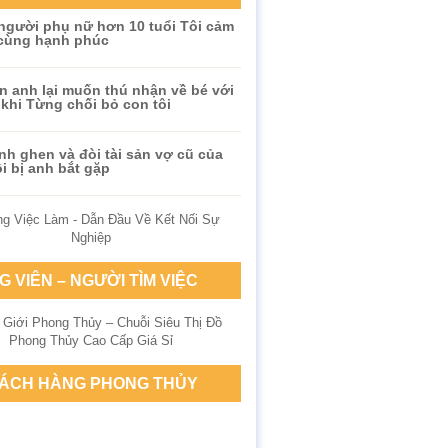
người phụ nữ hơn 10 tuổi Tôi cảm
 cùng hạnh phúc
n anh lại muốn thú nhận về bé với
khi Từng chối bỏ con tôi
h ghen và đòi tài sản vợ cũ của
i bị anh bắt gặp
G VIÊN – NGƯỜI TÌM VIỆC
ÁCH HÀNG PHONG THỦY