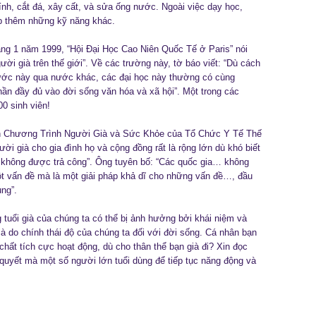
h, cắt đá, xây cất, và sửa ống nước. Ngoài việc dạy học,
ập thêm những kỹ năng khác.
ng 1 năm 1999, “Hội Đại Học Cao Niên Quốc Tế ở Paris” nói
ười già trên thế giới”. Về các trường này, tờ báo viết: “Dù cách
nước này qua nước khác, các đại học này thường có cùng
hần đầy đủ vào đời sống văn hóa và xã hội”. Một trong các
0 sinh viên!
ển Chương Trình Người Già và Sức Khỏe của Tổ Chức Y Tế Thế
ời già cho gia đình họ và cộng đồng rất là rộng lớn dù khó biết
đó không được trả công”. Ông tuyên bố: “Các quốc gia… không
t vấn đề mà là một giải pháp khả dĩ cho những vấn đề…, đầu
ụng”.
 tuổi già của chúng ta có thể bị ảnh hưởng bởi khái niệm và
à do chính thái độ của chúng ta đối với đời sống. Cá nhân bạn
 chất tích cực hoạt động, dù cho thân thể bạn già đi? Xin đọc
 quyết mà một số người lớn tuổi dùng để tiếp tục năng động và