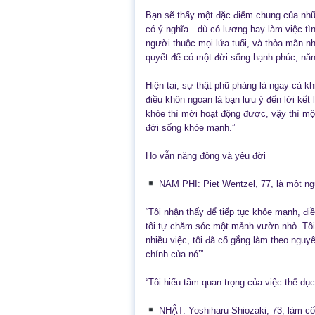
Bạn sẽ thấy một đặc điểm chung của nhữn
có ý nghĩa—dù có lương hay làm việc tìn
người thuộc mọi lứa tuổi, và thỏa mãn nh
quyết để có một đời sống hạnh phúc, năng
Hiện tại, sự thật phũ phàng là ngay cả kh
điều khôn ngoan là bạn lưu ý đến lời kết 
khỏe thì mới hoạt động được, vậy thì mộ
đời sống khỏe mạnh.”
Họ vẫn năng động và yêu đời
NAM PHI: Piet Wentzel, 77, là một ngư
“Tôi nhận thấy để tiếp tục khỏe mạnh, đi
tôi tự chăm sóc một mảnh vườn nhỏ. Tô
nhiều việc, tôi đã cố gắng làm theo nguyê
chính của nó’”.
“Tôi hiểu tầm quan trọng của việc thể dụ
NHẬT: Yoshiharu Shiozaki, 73, làm cố