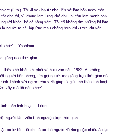
eniere (ù tai). Tôi đi xe đạp từ nhà đến sở làm bốn ngày một
à tốt cho tôi, vì không làm lưng khó chịu lại còn làm mạnh bắp
ới người khác, kể cả hàng xóm. Tôi cố không tìm những lỗi lầm
 ra là người ta sẽ đáp ứng mau chóng hơn khi được khuyến
ười khác”.—Yoshiharu
 giảng trọn thời gian.
cảm thấy khó khăn khi phải về hưu vào năm 1982. Vì không
ột người tiên phong, tên gọi người rao giảng trọn thời gian của
inh Thánh với người chú ý đã giúp tôi giữ tinh thần linh hoạt.
Bởi vậy mà tôi còn khỏe”.
 tinh thần linh hoạt”.—Léone
ột người làm việc tình nguyện trọn thời gian.
oặc bỏ lơ tôi. Tôi cho là có thể người đó đang gặp nhiều áp lực