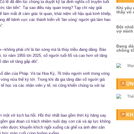
ó lẽ đã đến lúc chúng ta duyệt kỹ lại định nghĩa cổ truyền tuổi
ước tân tiến”. Tại sao điều này quan trọng? Tạp chí này giải
Khi yêu 
thấy vô
hể làm mất đi cảm giác bi quan, khái niệm về hậu quả kinh khiếp,
 để bênh vực các thành kiến về ‘làn sóng’ người già làm hao
m”.
Đột nhiê
vợ mình 
Đang đán
—không phải chỉ là làn sóng mà là thủy triều đang dâng. Báo
chồng tô
, từ năm 1955 tới 2025, số người tuổi 65 và cao hơn sẽ tăng
ố dân sẽ tăng gấp đôi”.
ố dân của Pháp. Và tại Hoa Kỳ, 76 triệu người sinh trong vòng
vòng nửa thế kỷ tới. Trong khi đà gia tăng dân số người già
ỨN
 tế học và các nhân viên y tế, nó cũng khiến chúng ta xét lại
KH
i một vở kịch ba hồi. Hồi thứ nhất bao gồm thời kỳ hăng say
o gồm giai đoạn có trách nhiệm nuôi dạy con cái và áp lực không
ễn viên được khuyến khích ngồi xuống cái ghế xa ánh đèn sân
i bức màn cuối cùng buông xuống.