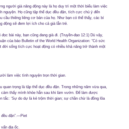
g người già năng động này là họ duy trì một thời biểu làm việc
h nguyện. Họ cũng tập thể dục đều đặn, tích cực chú ý đến
u cầu thiêng liêng cơ bản của họ. Như bạn có thể thấy, các bí
 động sẽ đem lợi ích cho cả già lẫn trẻ.
i đọc bài này, bạn cũng đang già đi. (Truyền-đạo 12:1) Dù vậy,
luận của báo Bulletin of the World Health Organization: “Có sức
t đời sống tích cực hoạt động có nhiều khả năng trở thành một
ời làm việc tình nguyện trọn thời gian.
ều quan trọng là tập thể dục đều đặn. Trong những năm vừa qua,
i cảm thấy mình khỏe hẳn sau khi làm vườn. Để làm được
n tắc: ‘Sự do dự là kẻ trộm thời gian; sự chần chừ là đồng lõa
c đều đặn”.—Piet
 vấn địa ốc.