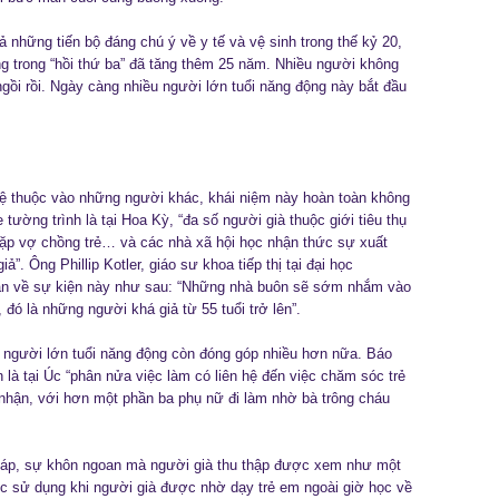
ả những tiến bộ đáng chú ý về y tế và vệ sinh trong thế kỷ 20,
ng trong “hồi thứ ba” đã tăng thêm 25 năm. Nhiều người không
gồi rồi. Ngày càng nhiều người lớn tuổi năng động này bắt đầu
lệ thuộc vào những người khác, khái niệm này hoàn toàn không
ờng trình là tại Hoa Kỳ, “đa số người già thuộc giới tiêu thụ
 cặp vợ chồng trẻ… và các nhà xã hội học nhận thức sự xuất
. Ông Phillip Kotler, giáo sư khoa tiếp thị tại đại học
luận về sự kiện này như sau: “Những nhà buôn sẽ sớm nhắm vào
ọ, đó là những người khá giả từ 55 tuổi trở lên”.
 người lớn tuổi năng động còn đóng góp nhiều hơn nữa. Báo
là tại Úc “phân nửa việc làm có liên hệ đến việc chăm sóc trẻ
nhận, với hơn một phần ba phụ nữ đi làm nhờ bà trông cháu
háp, sự khôn ngoan mà người già thu thập được xem như một
ợc sử dụng khi người già được nhờ dạy trẻ em ngoài giờ học về