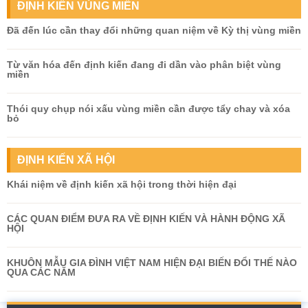
ĐỊNH KIẾN VÙNG MIỀN
Đã đến lúc cần thay đổi những quan niệm về Kỳ thị vùng miền
Từ văn hóa đến định kiến đang đi dần vào phân biệt vùng
miền
Thói quy chụp nói xấu vùng miền cần được tẩy chay và xóa
bỏ
ĐỊNH KIẾN XÃ HỘI
Khái niệm về định kiến xã hội trong thời hiện đại
CÁC QUAN ĐIỂM ĐƯA RA VỀ ĐỊNH KIẾN VÀ HÀNH ĐỘNG XÃ
HỘI
KHUÔN MẪU GIA ĐÌNH VIỆT NAM HIỆN ĐẠI BIẾN ĐỔI THẾ NÀO
QUA CÁC NĂM