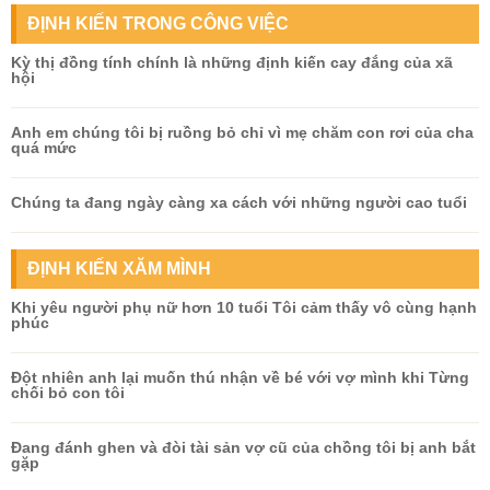
ĐỊNH KIẾN TRONG CÔNG VIỆC
Kỳ thị đồng tính chính là những định kiến cay đắng của xã
hội
Anh em chúng tôi bị ruồng bỏ chỉ vì mẹ chăm con rơi của cha
quá mức
Chúng ta đang ngày càng xa cách với những người cao tuổi
ĐỊNH KIẾN XĂM MÌNH
Khi yêu người phụ nữ hơn 10 tuổi Tôi cảm thấy vô cùng hạnh
phúc
Đột nhiên anh lại muốn thú nhận về bé với vợ mình khi Từng
chối bỏ con tôi
Đang đánh ghen và đòi tài sản vợ cũ của chồng tôi bị anh bắt
gặp