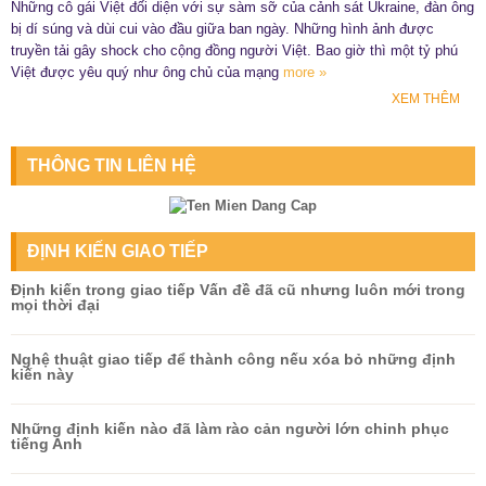
Những cô gái Việt đối diện với sự sàm sỡ của cảnh sát Ukraine, đàn ông
bị dí súng và dùi cui vào đầu giữa ban ngày. Những hình ảnh được
truyền tải gây shock cho cộng đồng người Việt. Bao giờ thì một tỷ phú
Việt được yêu quý như ông chủ của mạng
more »
XEM THÊM
THÔNG TIN LIÊN HỆ
ĐỊNH KIẾN GIAO TIẾP
Định kiến trong giao tiếp Vấn đề đã cũ nhưng luôn mới trong
mọi thời đại
Nghệ thuật giao tiếp để thành công nếu xóa bỏ những định
kiến này
Những định kiến nào đã làm rào cản người lớn chinh phục
tiếng Anh