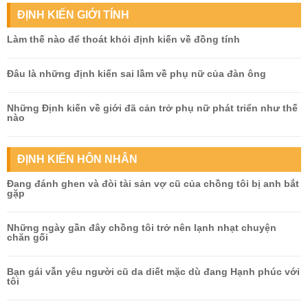
ĐỊNH KIẾN GIỚI TÍNH
Làm thế nào để thoát khỏi định kiến về đồng tính
Đâu là những định kiến sai lầm về phụ nữ của đàn ông
Những Định kiến về giới đã cản trở phụ nữ phát triển như thế
nào
ĐỊNH KIẾN HÔN NHÂN
Đang đánh ghen và đòi tài sản vợ cũ của chồng tôi bị anh bắt
gặp
Những ngày gần đây chồng tôi trở nên lạnh nhạt chuyện
chăn gối
Bạn gái vẫn yêu người cũ da diết mặc dù đang Hạnh phúc với
tôi