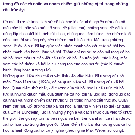
trong đó các cá nhân và nhóm chiếm giữ những vị trí trong những
cấu trúc ấy.
i.
Có một thực tế trong lịch sử xã hội học là các nhà nghiên cứu của bộ
môn này bị mắc vào một số song đề (dilemma), những song đề đôi khi
trùng lặp nhau đôi khi tách rời nhau, chúng tạo cảm hứng cho những khổ
công tìm tòi và cũng gây nên những tranh luận lớn. Một trong những
song đề ấy là sự đối lập giữa việc nhấn mạnh vào cấu trúc xã hội hay
nhấn mạnh vào hành động xã hội. Thậm chí người ta còn nói rằng có hai
xã hội học: một ưu tiên đặt cấu trúc xã hội lên trên (cấu trúc luận), một
xem các hệ thống xã hội là sự sáng tạo của con người (các lý thuyết
hành động hoặc tương tác).
Những quan điểm như thế quyết định đến việc hiểu đối tượng của bộ
môn. Theo Marshall (1998), có ba quan niệm về đối tượng của xã hội
học. Quan niệm thứ nhất, đối tượng của xã hội học là cấu trúc xã hội,
tức là những khuôn mẫu của quan hệ xã hội tồn tại độc lập, trong đó các
cá nhân và nhóm chiếm giữ những vị trí trong những cấu trúc ấy. Quan
niệm thứ hai, đối tượng của xã hội học là những ý niệm tập thể (từ dùng
của Emile Durkheim), đó là những ý nghĩa và cách thức của việc tổ chức
thế giới, thế giới ấy tồn tại bên ngoài và bên trên cá nhân, cá nhân được
xã hội hóa vào trong thế giới đó. Quan điểm thứ ba, đối tượng của xã hội
học là hành động xã hội có ý nghĩa (theo nghĩa Max Weber sử dụng).