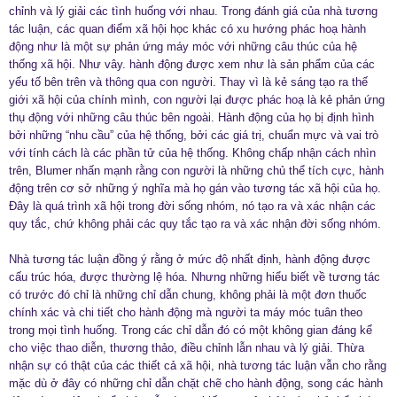
chỉnh và lý giải các tình huống với nhau. Trong đánh giá của nhà tương
tác luận, các quan điểm xã hội học khác có xu hướng phác hoạ hành
động như là một sự phản ứng máy móc với những câu thúc của hệ
thống xã hội. Như vây. hành động được xem như là sản phẩm của các
yếu tố bên trên và thông qua con người. Thay vì là kẻ sáng tạo ra thế
giới xã hội của chính mình, con người lại được phác hoạ là kẻ phản ứng
thụ động với những câu thúc bên ngoài. Hành động của họ bị định hình
bởi những “nhu cầu” của hệ thống, bởi các giá trị, chuẩn mực và vai trò
với tính cách là các phần tử của hệ thống. Không chấp nhận cách nhìn
trên, Blumer nhấn mạnh rằng con người là những chủ thể tích cực, hành
động trên cơ sở những ý nghĩa mà họ gán vào tương tác xã hội của họ.
Đây là quá trình xã hội trong đời sống nhóm, nó tạo ra và xác nhận các
quy tắc, chứ không phải các quy tắc tạo ra và xác nhận đời sống nhóm.
Nhà tương tác luận đồng ý rằng ở mức độ nhất định, hành động được
cấu trúc hóa, được thường lệ hóa. Nhưng những hiểu biết về tương tác
có trước đó chỉ là những chỉ dẫn chung, không phải là một đơn thuốc
chính xác và chi tiết cho hành động mà người ta máy móc tuân theo
trong mọi tình huống. Trong các chỉ dẫn đó có một không gian đáng kể
cho việc thao diễn, thương thảo, điều chỉnh lẫn nhau và lý giải. Thừa
nhận sự có thật của các thiết cả xã hội, nhà tương tác luận vẫn cho rằng
mặc dù ở đây có những chỉ dẫn chặt chẽ cho hành động, song các hành