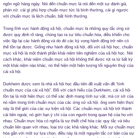
ngôn ngữ hàng ngày. Nói đến chuẩn mực là nói đến một sự đánh giá,
phán xử: cái gì phù hợp chuẩn mực tức là bình thường, cái gì ngược
với chuẩn mực là lệch chuẩn, bất hình thường.
Trong lĩnh vực hành động xã hội, chuẩn mực là những quy tắc ứng xử
được quy định rõ ràng, chúng tạo ra sự tiêu chuẩn hóa, điều khiến cho
việc lặp lại các hành động và do đó các kỳ vọng hành động trở nên có
thể tồn tại được. Giống như hành động xã hội, đối với xã hội học, chuẩn
mực xã hội là một thành phần khái niệm tiên nghiệm của xã hội học. Nói
cách khác, khái niệm chuẩn mực xã hội không thể được rút ra từ bất kỳ
một khái niệm nào khác, nó thể hiện một hiện tượng tối nguyên thuỷ của
cái xã hội.
Durkheim được xem là nhà xã hội học đầu tiên đề xuất vấn đề “tính
chuẩn mực của cái xã hội”. Đối với cách hiểu của Durkheim, cái xã hội
tồn tại là một hiện thực có thể xác định mang tính sự vật, mà cơ sở của
nó nằm trong tính chuẩn mực của các ứng xử xã hội. ông xem hiện thực
này là thế giới của các sự kiện xã hội. Các chuẩn mực xã hội trở thành
cái bên ngoài, nó giới hạn ý chí của con người trong quan hệ của họ với
nhau. Chuẩn mực hóa có nghĩa là sự thiết chế hóa các quy tắc và tiêu
chuẩn liên quan với nhau, loại trừ các khả năng khác. Mỗi sự chuẩn mực
hóa gắn với một sự lựa chọn, điều này là một nguyên tắc cơ bản của sự