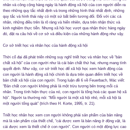
nhân và công cộng hàng ngày là hành động xã hội của con người diễn ra
theo những quy tắc nhất định và trong những hình thái nhất định, những
quy tắc và hình thái này có một sứ bất biến tương đối. Đối với các cá
nhân, những điều trên là rõ ràng và hiển nhiên, dựa trên nhận thức và
kinh nghiệm thực tiễn. Nhưng xã hội học vượt qua nhận thức hàng ngày
đó, đặt ra câu hỏi về cơ sở và điều kiện của những hành động như vậy.
Cơ sở triết học và nhân học của hành động xã hội
Thời cổ đại đã phát triển những suy nghĩ triết học và nhân học về “bản
chất xã hội” của con người như là cái bản chất thứ hai, nhưng mang tính
quyết định. Như vậy, cơ sở triết học để xã hội học xem hành động của
con người là hành động xã hội chính là dựa trên quan điểm triết học về
bản chất xã hội của con người. Trong luận đề 6 về Feuerbach, Mác viết:
“Bản chất con người không phải là một trừu tượng bên trong mỗi cá
nhân. Trong tính hiện thực của nó, con người là tổng hoà các quan hệ xã
hội”. Người ta thường nói: “Mỗi người là một xã hội nhỏ, mỗi xã hội là
một người tổng quát” (trích theo H. Korte, 1995, tr. 21).
Triết học nhân học xem con người không phải sản phẩm của bản năng
mà là sản phẩm của thiết chế, “cái được xem là bản năng ở động vật, là
cái được xem là thiết chế ở con người”. Con người có một động lực cao