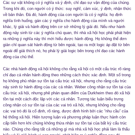
Các sự vật không có ý nghĩa và ý định, chỉ đạo sự vận động của chúng.
Trong khi đó, con người có ý thức: suy nghĩ, cảm xúc, ý định, nhận thức
về bản thân. Đá đó, hành động của con người là có ý nghĩa: họ định
nghĩa tình huống, gán các ý nghĩa cho hành động của mình và người
khác, lý giải và hành động trên cơ sở những lý giải đó. Nếu như hành
động nảy sinh từ các ý nghĩa chủ quan, thì nhà xã hội học phải phát hiện
ra những ý nghĩa này thì mới hiểu được hành động. Họ không thể đơn
giản chỉ quan sát hành động từ bên ngoài, tạo ra một logic áp đặt từ bên
ngoài để giải thích nó, họ phải lý giải logic bên trong chỉ đạo các hành
động của chủ thể.
Các nhà hành động xã hội không cho rằng xã hội có một cấu trúc rõ ràng
chỉ đạo cá nhân hành động theo những cách thức xác định. Một số trong
họ không phủ nhận sự tồn tại cấu trúc xã hội, nhưng cho rằng cấu trúc
nảy sinh từ hành động của các cá nhân. Weber công nhận sự tồn tại của
cấu trúc xã hội, nhưng phê phán quan điểm của Durkheim theo đó xã hội
tồn tại một cách độc lập với các cá nhân. Tương tác luận biểu trưng
công nhận có sự tồn tại của các vai trò xã hội, nhưng không cho rằng
các vai trò đó là cố định, rõ ràng, được định hình bởi các “nhu cầu” của
hệ thống xã hội. Hiện tượng luận và phương pháp luận thực hành còn
cấp tiến hơn khi chúng không thừa nhận sự tồn tại của bất kỳ cấu trúc
nào. Chúng cho rằng tất cả những gì mà nhà xã hội học phải làm là thấu