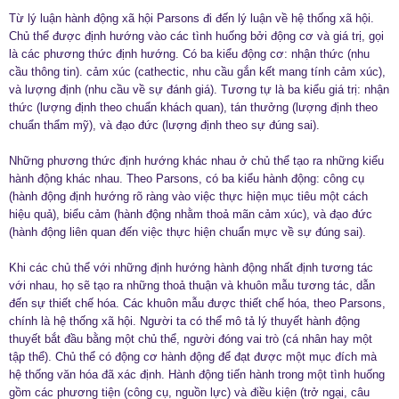
Từ lý luận hành động xã hội Parsons đi đến lý luận về hệ thống xã hội.
Chủ thể được định hướng vào các tình huống bởi động cơ và giá trị, gọi
là các phương thức định hướng. Có ba kiểu động cơ: nhận thức (nhu
cầu thông tin). cảm xúc (cathectic, nhu cầu gắn kết mang tính cảm xúc),
và lượng định (nhu cầu về sự đánh giá). Tương tự là ba kiểu giá trị: nhận
thức (lượng định theo chuẩn khách quan), tán thưởng (lượng định theo
chuẩn thẩm mỹ), và đạo đức (lượng định theo sự đúng sai).
Những phương thức định hướng khác nhau ở chủ thể tạo ra những kiểu
hành động khác nhau. Theo Parsons, có ba kiểu hành động: công cụ
(hành động định hướng rõ ràng vào việc thực hiện mục tiêu một cách
hiệu quả), biểu cảm (hành động nhằm thoả mãn cảm xúc), và đạo đức
(hành động liên quan đến việc thực hiện chuẩn mực về sự đúng sai).
Khi các chủ thể với những định hướng hành động nhất định tương tác
với nhau, họ sẽ tạo ra những thoả thuận và khuôn mẫu tương tác, dẫn
đến sự thiết chế hóa. Các khuôn mẫu được thiết chế hóa, theo Parsons,
chính là hệ thống xã hội. Người ta có thể mô tả lý thuyết hành động
thuyết bắt đầu bằng một chủ thể, người đóng vai trò (cá nhân hay một
tập thể). Chủ thể có động cơ hành động để đạt được một mục đích mà
hệ thống văn hóa đã xác định. Hành động tiến hành trong một tình huống
gồm các phương tiện (công cụ, nguồn lực) và điều kiện (trở ngại, câu