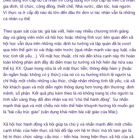
Điều đúng với cấp độ cá nhân thì cũng đúng với mọi cấp độ trên cá nhân:
gia đình, tổ chức, cộng đồng, thiết chế, Nhà nước, dân tộc, loài người.
Vì thực ra ở cấp độ nào dù lớn đến đâu thì đơn vị tác nhân vẫn là những
cá nhân cụ thể.
Theo quan sát của tác giả bài viết, hiện nay nhiều chương trình giảng
dạy và giảng viên môn xã hội học hoặc những lĩnh vực liên quan đến xã
hội học vẫn dựa trên những mặc định tư tưởng và tập quán đã bị vượt
qua trên thế giới từ vài thập niên trước (quá nhấn mạnh vào quy luật, cấu
trúc tính tất yếu…). Về mặt học thuật, chỉ nói đến khía cạnh này thì hoàn
toàn không phản ánh đầy đủ diện mạo tư tưởng xã hội hiện đại nửa sau
thế kỷ XX. Quan trọng nữa là về mặt thực tiễn, thông điệp hàm ý (hoặc
ẩn ngầm hoặc không có ý thức) của nó có xu hướng khích lệ người ta
chỉ thấy một chiều những câu thúc, chấp nhận những tính tất yếu, cái xã
hội khách quan và một diễn ngôn thông dụng hơn trong đời thường: định
mệnh, số phận. Kết quả phụ kèm theo là nó không trang bị cho người ta
tính sẵn sàng thay đổi đón nhận vai trò “chủ thể hành động”. Sự nhấn
mạnh thái quá và một chiều nói trên thể hiện khuynh hướng tôi muốn gọi
là “bái cấu trúc giáo” (vận dụng khái niệm bái vật giáo của Mác).
Xã hội học hành động xã hội giúp ta chú ý và nhấn mạnh đến một chiều
cạnh khác của hiện thực xã hội đối lập với hệ tri thức mà tôi tạm gọi là
hệ tri thức chức năng- cấu trúc – tiến hóa. trong hiện thực xã hội của xã