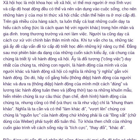
Xã hội học là một khoa học về xã hôi, vì thế mọi người ở mọi lĩnh vực
và cấp độ hoạt động đều có thể và nên vận dụng vào cuộc sống, cho nên
những hàm ý của mọi tri thức xã hội chắc chắn thể hiện ra ở mọi cấp độ.
Trên giá nhiều cửa hàng sách, ta luôn thấy cả loạt những cuốn dạy ta
hiểu cách sống (tức là cách quan hệ với người khác) trong hôn nhân và
gia đình. trong thương trường và nơi làm việc. Người ta cũng dạy cả
cách cư xử với chính bản thân mình nữa. Khi tư vấn cho ta, những tác
giả ấy đề cập vấn đề từ cấp độ triết học đến những kỹ năng cụ thể. Đằng
sau mọi phiên bản đa dạng của những cuốn sách kiểu ấy, cái chung của
chúng là triết lý về hành động xã hội. Ấy là đối tượng (“công việc”) duy
nhất của chúng ta, những con người, là hành động của mình và của
người khác và hành động xã hội có nghĩa là những “ý nghĩa” gắn với
hành động. Do đó, hãy cố gắng hiểu (thông điệp) hành động của người
khác và đưa ra (thông điệp) hành động của mình một cách “đúng” và
lương tác hành động tuân theo và (đồng thời) tạo ra những khuôn mẫu,
hiển nhiên chúng là sự câu thúc (hạn chế, định hình) hành động của
chúng ta, nhưng cũng có thể (và thực ra là như vậy) chỉ là “khung tham
khảo”. Nghĩa là ta cần và có thể “làm khác đi”, “vượt lên” chúng coi
chúng là “nguồn lực” của hành động chứ không phải là cái “lồng sắt” (chữ
dùng của Weber) phải tuyệt đối tuân thủ. Từ khóa then chốt của những
cuốn giáo trình về cách sống này là “tích cực”, “thay đổi”, “khác đi”.