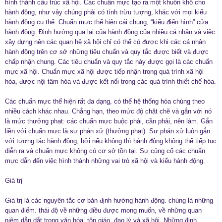
hình thành cấu trúc xã hội. Các chuẩn mực tạo ra một khuôn khổ cho
hành động, như vậy chúng phải có tính trừu tượng, khác với mọi kiểu
hành động cụ thể. Chuẩn mực thể hiện cái chung, “kiểu điển hình” cửa
hành động. Định hướng qua lại của hành động của nhiều cá nhân và việc
xây dựng nên các quan hệ xã hội chỉ có thể có được khi các cá nhân
hành động trên cơ sở những tiêu chuẩn và quy tắc được biết và được
chấp nhận chung. Các tiêu chuẩn và quy tắc này được gọi là các chuẩn
mực xã hội. Chuẩn mực xã hội được tiếp nhận trong quá trình xã hội
hóa, được nội tâm hóa và được kết nối trong các quá trình thiết chế hóa.
Các chuẩn mực thể hiện rất đa dạng, có thể hệ thống hóa chúng theo
nhiều cách khác nhau. Chẳng hạn, theo mức độ chặt chẽ và gắn với nó
là mức thưởng phạt: các chuẩn mực buộc phải, cần phải, nên làm. Gắn
liền với chuẩn mực là sự phán xử (thưởng phạt). Sự phán xử luôn gắn
với tương tác hành động, bởi nếu không thì hành động không thể tiếp tục
diễn ra và chuẩn mực không có cơ sở tồn tại. Sự củng cố các chuẩn
mực dẫn đến việc hình thành những vai trò xã hội và kiểu hành động.
Giá trị
Giá trị là các nguyên tắc cơ bản định hướng hành động. chúng là những
quan điểm. thái độ về những điều được mong muốn, về những quan
niệm dẫn dắt trong văn hóa, tôn giáo, đạo lý và xã hội. Những định