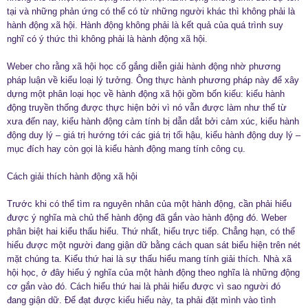
tại và những phản ứng có thể có từ những người khác thì không phải là
hành động xã hội. Hành động không phải là kết quả của quá trình suy
nghĩ có ý thức thì không phải là hành động xã hội.
Weber cho rằng xã hội học cố gắng diễn giải hành động nhờ phương
pháp luận về kiểu loại lý tưởng. Ông thực hành phương pháp này để xây
dựng một phân loại học về hành động xã hội gồm bốn kiểu: kiểu hành
động truyền thống được thực hiện bởi vì nó vẫn được làm như thế từ
xưa đến nay, kiểu hành động cảm tính bị dẫn dắt bởi cảm xúc, kiểu hành
động duy lý – giá trị hướng tới các giá trị tối hậu, kiểu hành động duy lý –
mục đích hay còn gọi là kiểu hành động mang tính công cụ.
Cách giải thích hành động xã hội
Trước khi có thể tìm ra nguyên nhân của một hành động, cần phải hiểu
được ý nghĩa mà chủ thể hành động đã gắn vào hành động đó. Weber
phân biệt hai kiểu thấu hiểu. Thứ nhất, hiểu trực tiếp. Chẳng hạn, có thể
hiểu được một người đang giận dữ bằng cách quan sát biểu hiện trên nét
mặt chúng ta. Kiểu thứ hai là sự thấu hiểu mang tính giải thích. Nhà xã
hội học, ở đây hiểu ý nghĩa của một hành động theo nghĩa là những động
cơ gắn vào đó. Cách hiểu thứ hai là phải hiểu được vì sao người đó
đang giận dữ. Để đạt được kiểu hiểu này, ta phải đặt mình vào tình