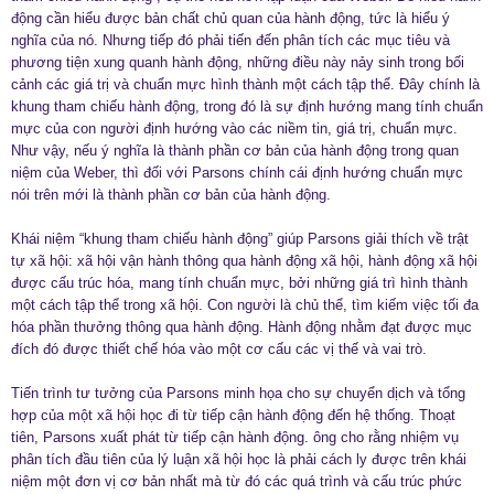
động cần hiểu được bản chất chủ quan của hành động, tức là hiểu ý
nghĩa của nó. Nhưng tiếp đó phải tiến đến phân tích các mục tiêu và
phương tiện xung quanh hành động, những điều này nảy sinh trong bối
cảnh các giá trị và chuẩn mực hình thành một cách tập thể. Đây chính là
khung tham chiếu hành động, trong đó là sự định hướng mang tính chuẩn
mực của con người định hướng vào các niềm tin, giá trị, chuẩn mực.
Như vậy, nếu ý nghĩa là thành phần cơ bản của hành động trong quan
niệm của Weber, thì đối với Parsons chính cái định hướng chuẩn mực
nói trên mới là thành phần cơ bản của hành động.
Khái niệm “khung tham chiếu hành động” giúp Parsons giải thích về trật
tự xã hội: xã hội vận hành thông qua hành động xã hội, hành động xã hội
được cấu trúc hóa, mang tính chuẩn mực, bởi những giá trì hình thành
một cách tập thể trong xã hội. Con người là chủ thể, tìm kiếm việc tối đa
hóa phần thưởng thông qua hành động. Hành động nhằm đạt được mục
đích đó được thiết chế hóa vào một cơ cấu các vị thế và vai trò.
Tiến trình tư tưởng của Parsons minh họa cho sự chuyển dịch và tổng
hợp của một xã hội học đi từ tiếp cận hành động đến hệ thống. Thoạt
tiên, Parsons xuất phát từ tiếp cận hành động. ông cho rằng nhiệm vụ
phân tích đầu tiên của lý luận xã hội học là phải cách ly được trên khái
niệm một đơn vị cơ bản nhất mà từ đó các quá trình và cấu trúc phức