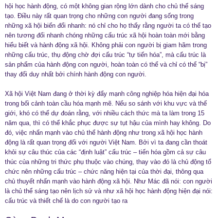
hội học hành động, có một không gian rộng lớn dành cho chủ thể sáng
tạo. Điều này rất quan trọng cho những con người đang sống trong
những xã hội biến đổi nhanh: nó chỉ cho họ thấy rằng người ta có thể tạo
nên tương đối nhanh chóng những cấu trúc xã hội hoàn toàn mới bằng
hiểu biết và hành động xã hội. Không phải con người bị giam hãm trong
những cấu trúc, thụ động chờ đợi cấu trúc “tự tiến hóa”, mà cấu trúc là
sản phẩm của hành động con người, hoàn toàn có thể và chỉ có thể “bị”
thay đổi duy nhất bởi chính hành động con người.
Xã hội Việt Nam đang ở thời kỳ đẩy mạnh công nghiệp hóa hiện đại hóa
trong bối cảnh toàn cầu hóa mạnh mẽ. Nếu so sánh với khu vực và thế
giới, khó có thể dự đoán rằng, với nhiều cách thức mà ta làm trong 15
năm qua, thì có thể khắc phục được sự tụt hậu của mình hay không. Do
đó, việc nhấn mạnh vào chủ thể hành động như trong xã hội học hành
động là rất quan trọng đối với người Việt Nam. Bởi vì ta đang cần thoát
khỏi sự câu thúc của các “định luật” cấu trúc – tiến hóa gồm cả sự câu
thúc của những tri thức phụ thuộc vào chúng, thay vào đó là chủ động tổ
chức nên những cấu trúc – chức năng hiện tại của thời đại, thông qua
chủ thuyết nhấn mạnh vào hành động xã hội. Như Mác đã nói: con người
là chủ thể sáng tạo nên lịch sử và như xã hội học hành động hiện đại nói:
cấu trúc và thiết chế là do con người tạo ra