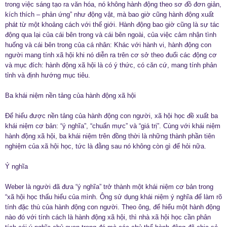
trong việc sáng tạo ra văn hóa, nó không hành động theo sơ đồ đơn giản,
kích thích – phản ứng” như động vật, mà bao giờ cũng hành động xuất
phát từ một khoảng cách với thế giới. Hành động bao giờ cũng là sự tác
động qua lại của cái bên trong và cái bên ngoài, của việc cảm nhận tình
huống và cái bên trong của cá nhân: Khác với hành vi, hành động con
người mang tính xã hội khi nó diễn ra trên cơ sở theo đuổi các động cơ
và mục đích: hành động xã hội là có ý thức, có căn cứ, mang tính phản
tỉnh và định hướng mục tiêu.
Ba khái niệm nền tảng của hành động xã hội
Để hiểu được nền tảng của hành động con người, xã hội học đề xuất ba
khái niệm cơ bản: “ý nghĩa”, “chuẩn mực” và “giá trị”. Cùng với khái niệm
hành động xã hội, ba khái niệm trên đồng thời là những thành phần tiên
nghiệm của xã hội học, tức là đằng sau nó không còn gì để hỏi nữa.
Ý nghĩa
Weber là người đã đưa “ý nghĩa” trở thành một khái niệm cơ bản trong
“xã hội học thấu hiểu của mình. Ông sử dụng khái niệm ý nghĩa để làm rõ
tính đặc thù của hành động con người. Theo ông, để hiểu một hành động
nào đó với tính cách là hành động xã hội, thì nhà xã hội học cần phân