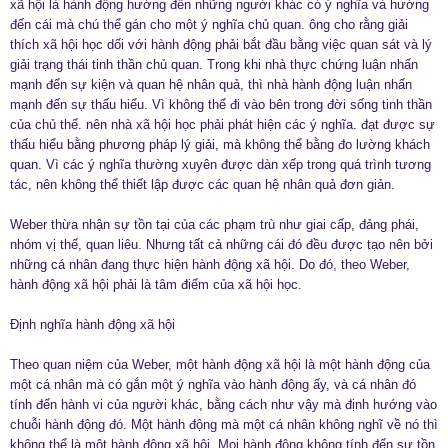
xã hội là hành động hướng đến những người khác có ý nghĩa và hướng
đến cái mà chú thể gán cho một ý nghĩa chủ quan. ông cho rằng giải
thích xã hội học dối với hành động phải bắt đầu bằng việc quan sát và lý
giải trạng thái tinh thần chủ quan. Trong khi nhà thực chứng luận nhấn
mạnh đến sự kiện và quan hệ nhân quả, thì nhà hành động luận nhấn
mạnh đến sự thấu hiểu. Vì không thể đi vào bên trong đời sống tinh thần
của chủ thể. nên nhà xã hội học phải phát hiện các ý nghĩa. đạt được sự
thấu hiểu bằng phương pháp lý giải, mà không thể bằng đo lường khách
quan. Vì các ý nghĩa thường xuyên được dàn xếp trong quá trình tương
tác, nên không thể thiết lập được các quan hệ nhân quả đơn giản.
Weber thừa nhận sự tồn tại của các phạm trù như giai cấp, đảng phái,
nhóm vị thế, quan liêu. Nhưng tất cả những cái đó đều được tạo nên bởi
những cá nhân đang thực hiện hành động xã hội. Do đó, theo Weber,
hành động xã hội phải là tâm điểm của xã hội học.
Định nghĩa hành động xã hội
Theo quan niệm của Weber, một hành động xã hội là một hành động của
một cá nhân mà có gắn một ý nghĩa vào hành động ấy, và cá nhân đó
tính đến hành vi của người khác, bằng cách như vậy mà định hướng vào
chuỗi hành động đó. Một hành động mà một cá nhân không nghĩ về nó thì
không thể là một hành động xã hội. Mọi hành động không tính đến sự tồn