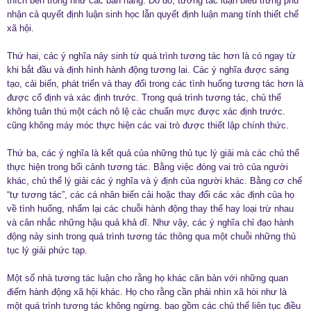
thích bên trong như các bản năng. Do đó, tương tác luận biểu trưng phủ
nhận cả quyết định luận sinh học lẫn quyết định luận mang tính thiết chế
xã hội.
Thứ hai, các ý nghĩa nảy sinh từ quá trình tương tác hơn là có ngay từ
khi bắt đầu và định hình hành động tương lai. Các ý nghĩa được sáng
tạo, cải biến, phát triển và thay đổi trong các tình huống tương tác hơn là
được cố định và xác định trước. Trong quá trình tương tác, chủ thể
không tuân thú một cách nô lệ các chuẩn mực được xác định trước.
cũng không máy móc thực hiện các vai trò được thiết lập chính thức.
Thứ ba, các ý nghĩa là kết quả của những thủ tục lý giải mà các chủ thể
thực hiện trong bối cảnh tương tác. Bằng việc đóng vai trò của người
khác, chủ thể lý giải các ý nghĩa và ý định của người khác. Bằng cơ chế
“tự tương tác”, các cá nhân biến cải hoặc thay đổi các xác định của họ
về tình huống, nhẩm lại các chuỗi hành động thay thế hay loại trừ nhau
và cân nhắc những hậu quả khả dĩ. Như vậy, các ý nghĩa chỉ đạo hành
động nảy sinh trong quá trình tương tác thông qua một chuỗi những thủ
tục lý giải phức tạp.
Một số nhà tương tác luận cho rằng họ khác căn bản với những quan
điểm hành động xã hội khác. Họ cho rằng cần phải nhìn xã hòi như là
một quá trình tương tác không ngừng. bao gồm các chủ thể liên tục điều