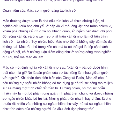
hiểu và lý giải hành vi con người, phát hiện ra ý nghĩa đằng sau đó.
Quan niệm của Mác: con người sáng tạo lịch sử
Mác thường được xem là nhà cấu trúc luận và thực chứng luận, vì
nghiên cứu của ông chủ yếu ở cấp độ vĩ mô, ông đặt cho mình nhiệm vụ
khám phá những cấu trúc xã hội khách quan, ẩn ngầm bên dưới chi phối
đời sống xã hội, và ông xem sự phát triển xã hội như là một tiến trình
lịch sử – tự nhiên. Tuy nhiên, hiểu Mác như thế là không đầy đủ mặc dù
không sai. Mác rất chú trọng đến cái mà ta có thể gọi là tiếp cận hành
động xã hội, cả ở những luận điểm cũng như ở những công trình nghiên
cứu cụ thể mà Mác đã làm.
Mác có một định nghĩa về xã hội như sau: “Xã hội – bất cứ dưới hình
thái nào – là gì? Nó là sản phẩm của sự tác động lẫn nhau giữa người
với người”. Khi phân tích diễn biến của Công xã Paris, Mác đề cập: “…
nếu những sự ngẫu nhiên không có tác dụng gì cả thì sự sáng tạo ra lịch
sử sẽ mang một tính chất rất thần bí. Đương nhiên, những sự ngẫu
nhiên này là một bộ phận trong quá trình phát triển chung và được những
sự ngẫu nhiên khác bù trừ lại. Nhưng phát triển nhanh hay chậm, là phụ
thuộc rất nhiều vào những sự ngẫu nhiên như vậy, kể cả sự ngẫu nhiên
như tính cách của những người lúc đầu lãnh đạo phong trào”.