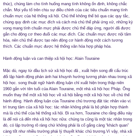
thúc), chúng làm cho tình huống mang tính không ổn định, không chắc
chắn. Mọi yếu tố trên chịu sự điều chỉnh của các tiêu chuẩn mang tính
chuẩn mực của hệ thống xã hội. Chủ thể không thể bỏ qua các quy tắc,
chúng quy định các mục đích và cách mà chủ thể phải ứng xử, những kỳ
vọng mang tính chuẩn mực phải được chủ thể đáp ứng, người đã được
gắn cho động cơ theo đuổi các mục đích. Các chuẩn mực được nội tâm
hóa, nên chủ thể được tạo nên động cơ hành động một cách tương
thích. Các chuẩn mực được hệ thống văn hóa hợp pháp hóa.
Hành động luận và can thiệp xã hội học: Alain Touraine
Mặc dù, ngay từ đầu lịch sử xã hội học đã , xuất hiện song đề cấu trúc
đối lập hành động phản ánh hai khuynh hướng tương phản nhau trong xã
hội học. song thuật ngữ hành động luận chỉ xuất hiện trong thập niên
1960 gắn với tên tuổi của Alain Touraine, một nhà xã hội học Pháp. Ông
muốn thay thế một xã hội học về xã hội bằng một xã hội học về chủ thể
hành động. Hành động luận của Touraine chủ trương đặt tác nhân vào vị
trí trung tâm của xã hội học: tác nhân không phải là bộ phận hợp thành
mà là chủ thể của hệ thống xã hội. Đi xa hơn, Touraine cho rằng điều này
là để nói cả đến nhà xã hội học nữa: chúng ta cũng là một tác nhân trong
đó, có lập trường rõ ràng chứ không phải là cố gắng càng “khách quan”
càng tốt như nhiều trường phái lý thuyết khác chủ trương.Vì vậy, nhà xã