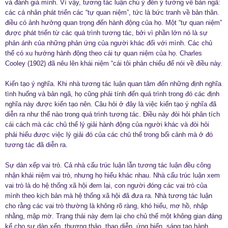
và đánh giá mình. Vì vậy, tương tác luận chú ý đến ý tưởng về bản ngã:
các cá nhân phát triển các “tự quan niệm”, tức là bức tranh về bản thân.
điều có ảnh hưởng quan trọng đến hành động của họ. Một “tự quan niệm”
được phát triển từ các quá trình tương tác, bởi vì phần lớn nó là sự
phản ánh của những phản ứng của người khác đối với mình. Các chủ
thể có xu hướng hành động theo cái tự quan niệm của họ. Charles
Cooley (1902) đã nêu lên khái niệm “cái tôi phản chiếu để nói về điều này.
Kiến tạo ý nghĩa. Khi nhà tương tác luận quan tâm đến những định nghĩa
tình huống và bản ngã, họ cũng phải tính đến quá trình trong đó các định
nghĩa này được kiến tạo nên. Câu hỏi ở đây là việc kiến tạo ý nghĩa đã
diễn ra như thế nào trong quá trình tương tác. Điều này đòi hỏi phân tích
cái cách mà các chủ thể lý giải hành động của người khác và đòi hỏi
phải hiểu được việc lý giải đó của các chủ thể trong bối cảnh mà ở đó
tương tác đã diễn ra.
Sự dàn xếp vai trò. Cả nhà cấu trúc luận lẫn tương tác luận đều công
nhận khái niệm vai trò, nhưng họ hiểu khác nhau. Nhà cấu trúc luận xem
vai trò là do hệ thống xã hội đem lại, con người đóng các vai trò của
mình theo kịch bản mà hệ thống xã hội đã đưa ra. Nhà tương tác luận
cho rằng các vai trò thường là không rõ ràng, khó hiểu, mơ hồ, nhập
nhằng, mập mờ. Trạng thái này đem lại cho chủ thể một không gian đáng
kể cho sự dàn xếp, thương thảo, thao diễn, ứng biến, sáng tạo hành