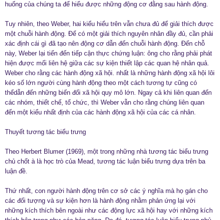
huống của chúng ta để hiểu được những động cơ đằng sau hành động.
Tuy nhiên, theo Weber, hai kiểu hiểu trên vẫn chưa đủ để giải thích được
một chuỗi hành động. Để có một giải thích nguyên nhân đầy đủ, cần phải
xác định cái gì đã tạo nên động cơ dẫn đến chuỗi hành động. Đến chỗ
này, Weber lại tiến đến tiếp cận thực chứng luận: ông cho rằng phải phát
hiện được mối liên hệ giữa các sự kiện thiết lập các quan hệ nhân quả.
Weber cho rằng các hành động xã hội. nhất là những hành động xã hội lôi
kéo số lớn người cùng hành động theo một cách tương tự cũng có
thểdẫn đến những biến đổi xã hội quy mô lớn. Ngay cả khi liên quan đến
các nhóm, thiết chế, tổ chức, thì Weber vẫn cho rằng chúng liên quan
đến một kiểu nhất định của các hành động xã hội của các cá nhân.
Thuyết tương tác biểu trưng
Theo Herbert Blumer (1969), một trong những nhà tương tác biểu trưng
chủ chốt à là học trò của Mead, tương tác luận biểu trưng dựa trên ba
luận đề.
Thứ nhất, con người hành động trên cơ sở các ý nghĩa mà họ gán cho
các đối tượng và sự kiện hơn là hành động nhằm phản ứng lại với
những kích thích bên ngoài như các động lực xã hội hay với những kích