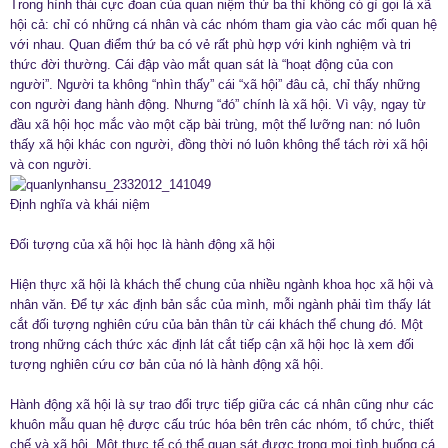
Trong hình thái cực đoan của quan niệm thứ ba thì không có gì gọi là xã
hội cả: chỉ có những cá nhân và các nhóm tham gia vào các mối quan hệ
với nhau. Quan điểm thứ ba có vẻ rất phù hợp với kinh nghiệm và tri
thức đời thường. Cái đập vào mắt quan sát là “hoạt động của con
người”. Người ta không “nhìn thấy” cái “xã hội” đâu cả, chỉ thấy những
con người đang hành động. Nhưng “đó” chính là xã hội. Vì vậy, ngay từ
đầu xã hội học mắc vào một cặp bài trùng, một thế lưỡng nan: nó luôn
thấy xã hội khác con người, đồng thời nó luôn không thể tách rời xã hội
và con người.
Định nghĩa và khái niệm
Đối tượng của xã hội học là hành động xã hội
Hiện thực xã hội là khách thể chung của nhiều ngành khoa học xã hội và
nhân văn. Để tự xác định bản sắc của mình, mỗi ngành phải tìm thấy lát
cắt đối tượng nghiên cứu của bản thân từ cái khách thể chung đó. Một
trong những cách thức xác định lát cắt tiếp cận xã hội học là xem đối
tượng nghiên cứu cơ bản của nó là hành động xã hội.
Hành động xã hội là sự trao đổi trực tiếp giữa các cá nhân cũng như các
khuôn mẫu quan hệ được cấu trúc hóa bên trên các nhóm, tổ chức, thiết
chế và xã hội. Một thực tế có thể quan sát được trong mọi tình huống cá