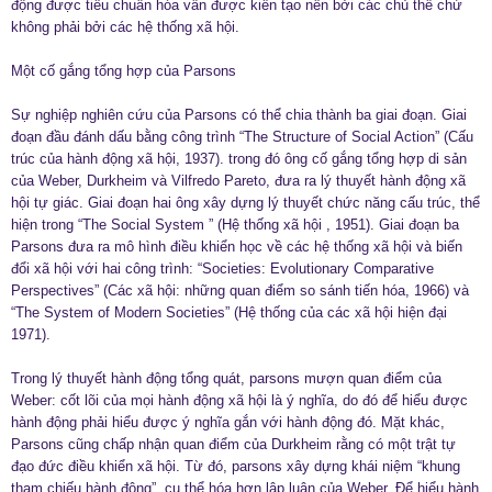
động được tiêu chuẩn hóa vẫn được kiến tạo nên bởi các chủ thể chứ
không phải bởi các hệ thống xã hội.
Một cố gắng tổng hợp của Parsons
Sự nghiệp nghiên cứu của Parsons có thể chia thành ba giai đoạn. Giai
đoạn đầu đánh dấu bằng công trình “The Structure of Social Action” (Cấu
trúc của hành động xã hội, 1937). trong đó ông cố gắng tổng hợp di sản
của Weber, Durkheim và Vilfredo Pareto, đưa ra lý thuyết hành động xã
hội tự giác. Giai đoạn hai ông xây dựng lý thuyết chức năng cấu trúc, thể
hiện trong “The Social System ” (Hệ thống xã hội , 1951). Giai đoạn ba
Parsons đưa ra mô hình điều khiển học về các hệ thống xã hội và biến
đổi xã hội với hai công trình: “Societies: Evolutionary Comparative
Perspectives” (Các xã hội: những quan điểm so sánh tiến hóa, 1966) và
“The System of Modern Societies” (Hệ thống của các xã hội hiện đại
1971).
Trong lý thuyết hành động tổng quát, parsons mượn quan điểm của
Weber: cốt lõi của mọi hành động xã hội là ý nghĩa, do đó để hiểu được
hành động phải hiểu được ý nghĩa gắn với hành động đó. Mặt khác,
Parsons cũng chấp nhận quan điểm của Durkheim rằng có một trật tự
đạo đức điều khiển xã hội. Từ đó, parsons xây dựng khái niệm “khung
tham chiếu hành động”, cụ thể hóa hơn lập luận của Weber. Để hiểu hành