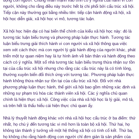
động con người. Chúng nhấn mạnh vào tính có ý nghĩa của hành vi con
người, không cho rằng điều này trước hết bị chi phối bởi cấu trúc xã hội.
Tiếp cận này thường gọi bằng nhiều tên: tiếp cận hành động xã hội, xã
hội học diễn giải, xã hội học vi mô, tương tác luận.
Xã hội học hiện đại có hai biến thể chính của kiểu xã hội học này: đó là
tương tác luận biểu trưng và phương pháp luận thực hành. Tương tác
luận biểu trưng giải thích hành vi con người và xã hội thông qua việc
xem xét cách thức mà con người lý giải hành động của người khác, phát
triển một tự quan niệm hay là tự hình ảnh về bản thân và hành động theo
cách có ý nghĩa. Một số nhà tương tác luận biểu trưng thừa nhận sự tồn
tại của cấu trúc xã hội nhưng cho rằng các cấu trúc này là có tính lỏng,
thường xuyên biến đổi thích ứng với tương tác. Phương pháp luận thực
hành không thừa nhận sự tồn tại của cấu trúc xã hội. Đối với nhà
phương pháp luận thực hành, thế giới xã hội bao gồm những xác định và
những sự phạm trù hóa các thành viên xã hội. Các ý nghĩa chủ quan
chính là hiện thực xã hội. Công việc của nhà xã hội học là lý giải, mô tả,
và trên hết là thấu hiểu cái hiện thực chủ quan ấy.
Nhà lý thuyết hành động khác với nhà xã hội học cấu trúc ở ba điểm: thứ
nhất, họ chú ý đến tương tác vi mô hơn là toàn bộ xã hội. Thứ hai, họ
không tán thành ý tưởng về một hệ thống xã hội có tính cố kết. Thứ ba,
họ không cho rằng hành động con người chỉ đơn giản là sản phẩm của