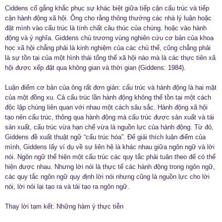
Ciddens cố gắng khắc phục sự khác biệt giữa tiếp cận cấu trúc và tiếp
cận hành động xã hội. Ông cho rằng thông thường các nhà lý luận hoặc
đặt mình vào cấu trúc là tính chất câu thúc của chúng. hoặc vào hành
động và ý nghĩa. Giddens chủ trương vùng nghiên cứu cơ bản của khoa
học xã hội chẳng phải là kinh nghiệm của các chủ thể, cũng chẳng phải
là sự tồn tại của một hình thái tổng thể xã hội nào mà là các thực tiên xã
hội được xếp đặt qua không gian và thời gian (Giddens: 1984).
Luận điểm cơ bản của ông rất đơn giản: cấu trúc và hành động là hai mặt
của một đồng xu. Cả cấu trúc lần hành động không thế tồn tại một cách
độc lập chúng liên quan với nhau một cách sâu sắc. Hành động xã hội
tạo nên cấu trúc, thông qua hành động mà cấu trúc được sản xuất và tái
sản xuất, cấu trúc vừa hạn chế vừa là nguồn lực của hành động. Từ đó,
Giddens đề xuất thuật ngữ “cấu trúc hóa”. Để giải thích luận điểm của
mình, Giddens lấy ví dụ về sự liên hệ là khác nhau giữa ngôn ngữ và lời
nói. Ngôn ngữ thể hiện một cấu trúc các quy tắc phải tuân theo để có thể
hiện được nhau. Nhưng lời nói là thực tế các hành động trong ngôn ngữ,
các quy tắc ngôn ngữ quy định lời nói nhưng cũng là nguồn lực cho lời
nói, lời nói lại tạo ra và tái tạo ra ngôn ngữ.
Thay lời tạm kết: Những hàm ý thực tiễn