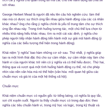
tích cái ý nghĩa chủ quan trong đó mà các chủ thể hành động đã chia sẻ
với nhau.
George Herbert Mead là người đã nêu lên câu hỏi nghiên cứu: làm thế
nào mà có được sự thích ứng lẫn nhau giữa hành động của các cá nhân
khác nhau? ông cho rằng ý nghĩa chính là yếu tố trung tâm cho sự thích
ứng lẫn nhau này. Trong tình huống tương tác, một chủ thể lựa chọn từ
nhiều khả năng hiểu khác nhau, tìm ra một cái xác định, ý nghĩa cho
phép người tiếp nhận hành động tiến hành một sự giải mã hành động (ý
nghĩa của các biểu tượng thể hiện trong hành động).
Khái niệm “ý nghĩa” bao hàm những cơ sở sau. Thứ nhất, ý nghĩa giúp
tạo ra một hình thái đặc thù cho sự cảm nhận, sự cảm nhận này làm cho
hành vi của người khác trở nên có ý nghĩa và có thể hiểu được. Thứ hai,
thông qua và vượt quá một tình huống hành động cụ thể, nó cho phép
nhìn vào nền văn hóa mà nó thể hiện (văn hóa: mối quan hệ giữa các
chuẩn mực và giá trị của một hệ thống xã hội).
Chuẩn mực
Khái niệm chuẩn mực có nguồn gốc từ tiếng lating, có nghĩa là quy tắc,
sợi chỉ xuyên suốt. Người ta thấy chuẩn mực có trong đạo đức theo
nghĩa các tiêu chuẩn hành vi, trong mỹ học và logic, trong kỹ thuật và