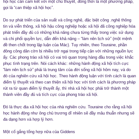
hội học cần cam kết với một chủ thuyết, đồng thời là một phương pháp,
gọi là “can thiệp xã hội học”.
Do sự phát triển của sản xuất và công nghệ, đặc biệt công .nghệ thông
tin và viễn thông, xã hội hậu công nghiệp hoặc xã hội đã công nghiệp hóa
phát triển đầy đủ có những khả năng chưa từng thấy trong việc sử dụng
và chi phối quyền lực, dẫn đến khả nặng – “làm nên lịch sử” (một mệnh
đề then chốt trong lập luận của Mác). Tuy nhiên, theo Touraine, phần
đông công dân cờn bị nhiều trở ngại trong tiếp cận với những nguồn lực
ấy. Các phong trào xã hội có vai trò quan trọng hàng đầu trong việc khắc
phục tình trạng trên. Nói cách khác: những hành động xã hội tích cực
“làm nên lịch sử” phải là trung tâm của đời sống xã hội hôm nay, và do
đó của nghiên cứu xã hội học. Theo hành động luận với tính cách là quan
điểm lý thuyết và theo can thiện xã hội học với tính cách là phương pháp
rút ra từ quan điểm lý thuyết ấy, thì nhà xã hội học phải trở thành một
thành viên đầy đủ và tích cực của phong trào xã hội.
Đó là thực địa xã hội học của nhà nghiên cứu. Touraine cho rằng xã hội
học hành động như ông chủ trương dĩ nhiên sẽ đầy mâu thuẫn nhưng sẽ
đa dạng hơn và hợp lý hơn.
Một cố gắng tổng hợp nữa của Giddens