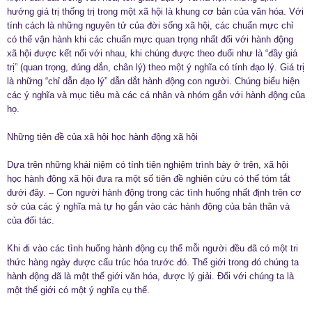
hướng giá trị thống trị trong một xã hội là khung cơ bản của văn hóa. Với
tính cách là những nguyên tử của đời sống xã hội, các chuẩn mực chỉ
có thể vận hành khi các chuẩn mực quan trọng nhất đối với hành động
xã hội được kết nối với nhau, khi chúng được theo đuổi như là “đầy giá
trị” (quan trọng, đúng đắn, chân lý) theo một ý nghĩa có tính đạo lý. Giá trị
là những “chỉ dẫn đạo lý” dẫn dắt hành động con người. Chúng biểu hiện
các ý nghĩa và mục tiêu mà các cá nhân và nhóm gắn với hành động của
họ.
Những tiên đề của xã hội học hành động xã hội
Dựa trên những khái niệm có tính tiên nghiệm trình bày ở trên, xã hội
học hành động xã hội đưa ra một số tiên đề nghiên cứu có thể tóm tắt
dưới đây. – Con người hành động trong các tình huống nhất định trên cơ
sở của các ý nghĩa mà tự họ gắn vào các hành động của bản thân và
của đối tác.
Khi đi vào các tình huống hành động cụ thể mỗi người đều đã có một tri
thức hàng ngày được cấu trúc hóa trước đó. Thế giới trong đó chúng ta
hành động đã là một thế giới văn hóa, được lý giải. Đối với chúng ta là
một thế giới có một ý nghĩa cụ thể.