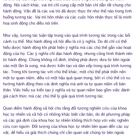
động. Nói cách khác, vai trò chỉ cung cấp một bản chỉ dẫn rất chung cho
hành động. Vấn đề là các vai trò đã được thực thi như thế nào trong tình
huống tương tác. Vai trò hôn nhân và các cuộc hôn nhân thực tế là minh
hoạ sinh động cho điều nói trên.
Như vậy, tương tác luận tập trung vào quá trình tương tác trong các bối
cảnh cụ thể. Mọi hành động xã hội đều là có ý nghĩa. Do đó chỉ có thể
hiểu được hành động khi phát hiện ý nghĩa mà các chủ thể gắn vào hoạt
động của họ. Các ý nghĩa chỉ đạo hành động, nhưng cũng hình thành nên
từ hành động. Chúng không cố định, không phải được đưa từ bên ngoài
vào một lần là xong, mà được kiến tạo và dàn xếp trong quá trình tương
tác. Trong khi tương tác với chủ thể khác, một chủ thể phát triển nên
một tự quan niệm, điều có một hậu quả quan trọng, bởi vì chủ thể có xu
hướng hành động theo cái định nghĩa mà anh ta tự quan niệm về bản
thân. Việc hiểu sự kiến tạo ý nghĩa và tự quan niệm bao gồm việc đánh
giá cách thức mà các chủ thể lý giải quá trình tương tác.
Quan điểm hành động xã hội cho rằng đối tượng nghiên cứu của khoa
học tự nhiên và xã hội có những khác biệt căn bản, do đó phương pháp
và các giả định của khoa học tự nhiên không thích hợp với việc nghiên
cứu con người. Đối tượng của khoa học tự nhiên liên quan đến các sự
vật, để hiểu và giải thích chúng chỉ cần quan sát chúng từ bên ngoài.