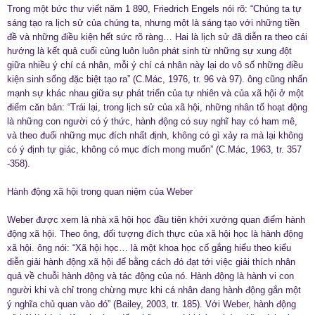
Trong một bức thư viết năm 1 890, Friedrich Engels nói rõ: “Chúng ta tự
sáng tạo ra lịch sử của chúng ta, nhưng một là sáng tạo với những tiền
đề và những điều kiện hết sức rõ ràng… Hai là lịch sử đã diễn ra theo cái
hướng là kết quả cuối cùng luôn luôn phát sinh từ những sự xung đột
giữa nhiều ý chí cá nhân, mỗi ý chí cá nhân này lại do vô số những điều
kiện sinh sống đặc biệt tạo ra” (C.Mác, 1976, tr. 96 và 97). ông cũng nhấn
mạnh sự khác nhau giữa sự phát triển của tự nhiên và của xã hội ở một
điểm căn bản: “Trái lại, trong lịch sử của xã hội, những nhân tố hoạt động
là những con người có ý thức, hành động có suy nghĩ hay có ham mê,
và theo đuổi những mục đích nhất định, không có gì xảy ra mà lại không
có ý định tự giác, không có mục đích mong muốn” (C.Mác, 1963, tr. 357
-358).
Hành động xã hội trong quan niệm của Weber
Weber được xem là nhà xã hội học đầu tiên khởi xướng quan điểm hành
động xã hội. Theo ông, đối tượng đích thực của xã hội học là hành động
xã hội. ông nói: “Xã hội học… là một khoa học cố gắng hiểu theo kiểu
diễn giải hành động xã hội để bằng cách đó đạt tới việc giải thích nhân
quả về chuỗi hành động và tác động của nó. Hành động là hành vi con
người khi và chỉ trong chừng mực khi cá nhân đang hành động gắn một
ý nghĩa chủ quan vào đó” (Bailey, 2003, tr. 185). Với Weber, hành động