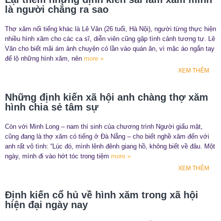
là người chẳng ra sao
Thợ xăm nổi tiếng khác là Lê Văn (26 tuổi, Hà Nội), người từng thực hiện
nhiều hình xăm cho các ca sĩ, diễn viên cũng gặp tình cảnh tương tự. Lê
Văn cho biết mãi ám ảnh chuyện có lần vào quán ăn, vì mặc áo ngắn tay
để lộ những hình xăm, nên
more »
XEM THÊM
Những định kiến xã hội anh chàng thợ xăm
hình chia sẻ tâm sự
Còn với Minh Long – nam thí sinh của chương trình Người giấu mặt,
cũng đang là thợ xăm có tiếng ở Đà Nẵng – cho biết nghề xăm đến với
anh rất vô tình: “Lúc đó, mình lênh đênh giang hồ, không biết về đâu. Một
ngày, mình đi vào hớt tóc trong tiệm
more »
XEM THÊM
Định kiến cổ hủ về hình xăm trong xã hội
hiện đại ngày nay