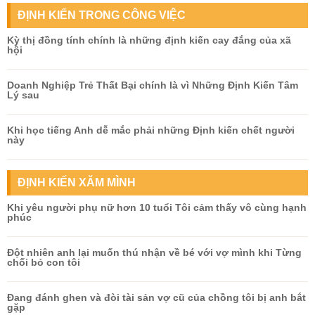
ĐỊNH KIẾN TRONG CÔNG VIỆC
Kỳ thị đồng tính chính là những định kiến cay đắng của xã
hội
Doanh Nghiệp Trẻ Thất Bại chính là vì Những Định Kiến Tâm
Lý sau
Khi học tiếng Anh dễ mắc phải những Định kiến chết người
này
ĐỊNH KIẾN XĂM MÌNH
Khi yêu người phụ nữ hơn 10 tuổi Tôi cảm thấy vô cùng hạnh
phúc
Đột nhiên anh lại muốn thú nhận về bé với vợ mình khi Từng
chối bỏ con tôi
Đang đánh ghen và đòi tài sản vợ cũ của chồng tôi bị anh bắt
gặp