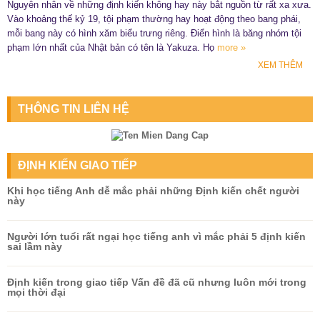
Nguyên nhân về những định kiến không hay này bắt nguồn từ rất xa xưa.
Vào khoảng thế kỷ 19, tội phạm thường hay hoạt động theo bang phái,
mỗi bang này có hình xăm biểu trưng riêng. Điển hình là băng nhóm tội
phạm lớn nhất của Nhật bản có tên là Yakuza. Họ
more »
XEM THÊM
THÔNG TIN LIÊN HỆ
ĐỊNH KIẾN GIAO TIẾP
Khi học tiếng Anh dễ mắc phải những Định kiến chết người
này
Người lớn tuổi rất ngại học tiếng anh vì mắc phải 5 định kiến
sai lầm này
Định kiến trong giao tiếp Vấn đề đã cũ nhưng luôn mới trong
mọi thời đại