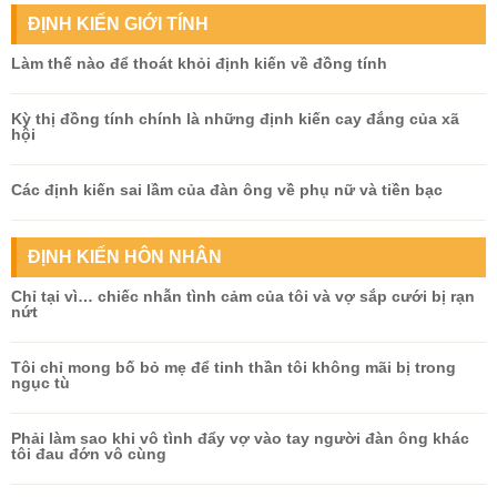
ĐỊNH KIẾN GIỚI TÍNH
Làm thế nào để thoát khỏi định kiến về đồng tính
Kỳ thị đồng tính chính là những định kiến cay đắng của xã
hội
Các định kiến sai lầm của đàn ông về phụ nữ và tiền bạc
ĐỊNH KIẾN HÔN NHÂN
Chỉ tại vì… chiếc nhẫn tình cảm của tôi và vợ sắp cưới bị rạn
nứt
Tôi chỉ mong bố bỏ mẹ để tinh thần tôi không mãi bị trong
ngục tù
Phải làm sao khi vô tình đẩy vợ vào tay người đàn ông khác
tôi đau đớn vô cùng