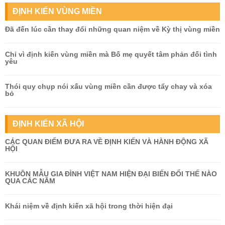
ĐỊNH KIẾN VÙNG MIỀN
Đã đến lúc cần thay đổi những quan niệm về Kỳ thị vùng miền
Chỉ vì định kiến vùng miền mà Bố mẹ quyết tâm phản đối tình
yêu
Thói quy chụp nói xấu vùng miền cần được tẩy chay và xóa
bỏ
ĐỊNH KIẾN XÃ HỘI
CÁC QUAN ĐIỂM ĐƯA RA VỀ ĐỊNH KIẾN VÀ HÀNH ĐỘNG XÃ
HỘI
KHUÔN MẪU GIA ĐÌNH VIỆT NAM HIỆN ĐẠI BIẾN ĐỔI THẾ NÀO
QUA CÁC NĂM
Khái niệm về định kiến xã hội trong thời hiện đại