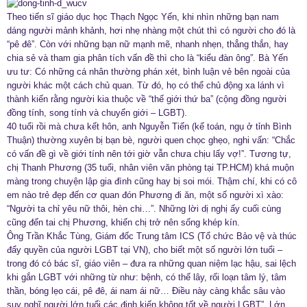
Theo tiến sĩ giáo dục học Thạch Ngọc Yến, khi nhìn những bạn nam
dáng người mảnh khảnh, hơi nhẹ nhàng một chút thì có người cho đó là
“pê đê”. Còn với những bạn nữ mạnh mẽ, nhanh nhẹn, thẳng thắn, hay
chia sẻ và tham gia phân tích vấn đề thì cho là “kiểu đàn ông”. Bà Yến
ưu tư: Có những cá nhân thường phán xét, bình luận vẻ bên ngoài của
người khác một cách chủ quan. Từ đó, họ có thể chủ động xa lánh vì
thành kiến rằng người kia thuộc về “thế giới thứ ba” (cộng đồng người
đồng tính, song tính và chuyển giới – LGBT).
40 tuổi rồi mà chưa kết hôn, anh Nguyễn Tiến (kế toán, ngụ ở tỉnh Bình
Thuận) thường xuyên bị bạn bè, người quen chọc ghẹo, nghi vấn: “Chắc
có vấn đề gì về giới tính nên tới giờ vẫn chưa chịu lấy vợ!”. Tương tự,
chị Thanh Phương (35 tuổi, nhân viên văn phòng tại TP.HCM) khá muộn
màng trong chuyện lập gia đình cũng hay bị soi mói. Thậm chí, khi có cô
em nào trẻ đẹp đến cơ quan đón Phương đi ăn, một số người xì xào:
“Người ta chỉ yêu nữ thôi, hèn chi…”. Những lời dị nghị ấy cuối cùng
cũng đến tai chị Phương, khiến chị trở nên sống khép kín.
Ông Trần Khắc Tùng, Giám đốc Trung tâm ICS (Tổ chức Bảo vệ và thúc
đẩy quyền của người LGBT tại VN), cho biết một số người lớn tuổi –
trong đó có bác sĩ, giáo viên – đưa ra những quan niệm lạc hậu, sai lệch
khi gắn LGBT với những từ như: bệnh, có thể lây, rối loạn tâm lý, tâm
thần, bóng lẹo cái, pê đê, ái nam ái nữ… Điều này càng khắc sâu vào
suy nghĩ người lớn tuổi các định kiến không tốt về người LGBT”. Lớn