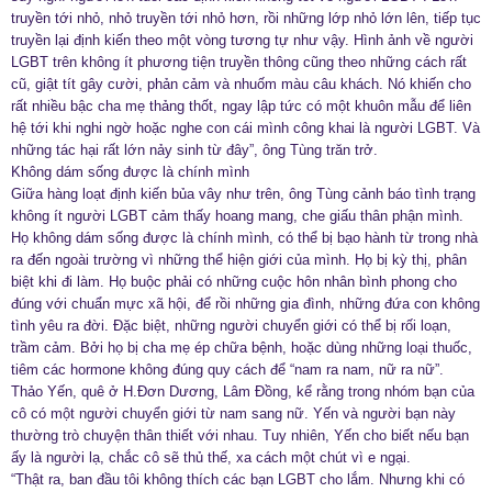
truyền tới nhỏ, nhỏ truyền tới nhỏ hơn, rồi những lớp nhỏ lớn lên, tiếp tục
truyền lại định kiến theo một vòng tương tự như vậy. Hình ảnh về người
LGBT trên không ít phương tiện truyền thông cũng theo những cách rất
cũ, giật tít gây cười, phản cảm và nhuốm màu câu khách. Nó khiến cho
rất nhiều bậc cha mẹ thảng thốt, ngay lập tức có một khuôn mẫu để liên
hệ tới khi nghi ngờ hoặc nghe con cái mình công khai là người LGBT. Và
những tác hại rất lớn nảy sinh từ đây”, ông Tùng trăn trở.
Không dám sống được là chính mình
Giữa hàng loạt định kiến bủa vây như trên, ông Tùng cảnh báo tình trạng
không ít người LGBT cảm thấy hoang mang, che giấu thân phận mình.
Họ không dám sống được là chính mình, có thể bị bạo hành từ trong nhà
ra đến ngoài trường vì những thể hiện giới của mình. Họ bị kỳ thị, phân
biệt khi đi làm. Họ buộc phải có những cuộc hôn nhân bình phong cho
đúng với chuẩn mực xã hội, để rồi những gia đình, những đứa con không
tình yêu ra đời. Đặc biệt, những người chuyển giới có thể bị rối loạn,
trầm cảm. Bởi họ bị cha mẹ ép chữa bệnh, hoặc dùng những loại thuốc,
tiêm các hormone không đúng quy cách để “nam ra nam, nữ ra nữ”.
Thảo Yến, quê ở H.Đơn Dương, Lâm Đồng, kể rằng trong nhóm bạn của
cô có một người chuyển giới từ nam sang nữ. Yến và người bạn này
thường trò chuyện thân thiết với nhau. Tuy nhiên, Yến cho biết nếu bạn
ấy là người lạ, chắc cô sẽ thủ thế, xa cách một chút vì e ngại.
“Thật ra, ban đầu tôi không thích các bạn LGBT cho lắm. Nhưng khi có