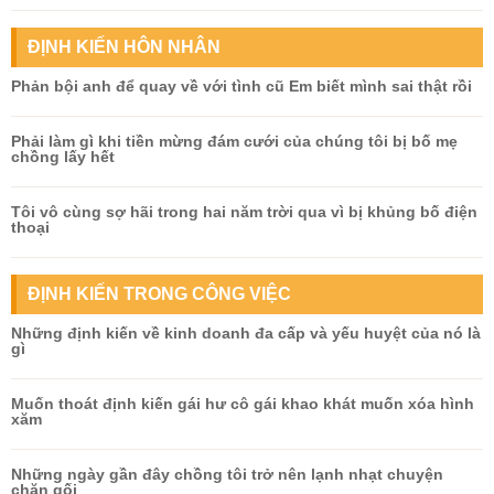
ĐỊNH KIẾN HÔN NHÂN
Phản bội anh để quay về với tình cũ Em biết mình sai thật rồi
Phải làm gì khi tiền mừng đám cưới của chúng tôi bị bố mẹ
chồng lấy hết
Tôi vô cùng sợ hãi trong hai năm trời qua vì bị khủng bố điện
thoại
ĐỊNH KIẾN TRONG CÔNG VIỆC
Những định kiến về kinh doanh đa cấp và yếu huyệt của nó là
gì
Muốn thoát định kiến gái hư cô gái khao khát muốn xóa hình
xăm
Những ngày gần đây chồng tôi trở nên lạnh nhạt chuyện
chăn gối