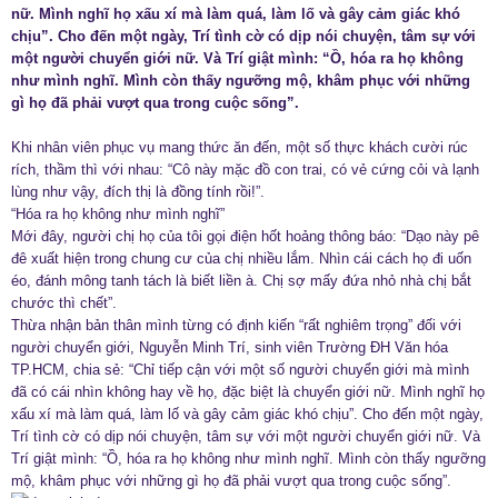
nữ. Mình nghĩ họ xấu xí mà làm quá, làm lố và gây cảm giác khó
chịu”. Cho đến một ngày, Trí tình cờ có dịp nói chuyện, tâm sự với
một người chuyển giới nữ. Và Trí giật mình: “Ồ, hóa ra họ không
như mình nghĩ. Mình còn thấy ngưỡng mộ, khâm phục với những
gì họ đã phải vượt qua trong cuộc sống”.
Khi nhân viên phục vụ mang thức ăn đến, một số thực khách cười rúc
rích, thầm thì với nhau: “Cô này mặc đồ con trai, có vẻ cứng cỏi và lạnh
lùng như vậy, đích thị là đồng tính rồi!”.
“Hóa ra họ không như mình nghĩ”
Mới đây, người chị họ của tôi gọi điện hốt hoảng thông báo: “Dạo này pê
đê xuất hiện trong chung cư của chị nhiều lắm. Nhìn cái cách họ đi uốn
éo, đánh mông tanh tách là biết liền à. Chị sợ mấy đứa nhỏ nhà chị bắt
chước thì chết”.
Thừa nhận bản thân mình từng có định kiến “rất nghiêm trọng” đối với
người chuyển giới, Nguyễn Minh Trí, sinh viên Trường ĐH Văn hóa
TP.HCM, chia sẻ: “Chỉ tiếp cận với một số người chuyển giới mà mình
đã có cái nhìn không hay về họ, đặc biệt là chuyển giới nữ. Mình nghĩ họ
xấu xí mà làm quá, làm lố và gây cảm giác khó chịu”. Cho đến một ngày,
Trí tình cờ có dịp nói chuyện, tâm sự với một người chuyển giới nữ. Và
Trí giật mình: “Ồ, hóa ra họ không như mình nghĩ. Mình còn thấy ngưỡng
mộ, khâm phục với những gì họ đã phải vượt qua trong cuộc sống”.