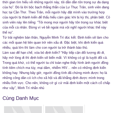
thời gian tìm hiểu về những người này, tôi dần dần tôn trọng sự đa dạng
của họ”. Đó là lời bộc bạch thẳng thắn của Lư Thục Trân, sinh viên đang
học tại Cần Thơ. Theo Trân, mỗi người hãy đặt mình vào trường hợp
của người bị thành kiến để thấu hiểu cảm giác khi bị kỳ thị, phân biệt. Cô
sinh viên này lên tiếng: “Tôi mong mọi người hãy tôn trọng sự khác biệt
của mỗi cá nhân. Đừng vì vẻ bề ngoài mà vội nghĩ người khác thế này
thế nọ”.
Từ trải nghiệm bản thân, Nguyễn Minh Trí đúc kết: Định kiến sẽ làm cho
các mối quan hệ liên quan trở nên xấu đi. Đặc biệt, khi định kiến quá
nhiều, quá lớn thì làm cho con người ta trở thành bảo thủ.
Làm sao để hạn chế, xóa bỏ định kiến? “Hãy tiếp cận đối tượng đó đi,
hãy mở lòng đi thì định kiến sẽ biến mất. Vì không có gì là tuyệt đối cả.
Trong quá khứ, có thể người ta chỉ toàn nghe thấy hình ảnh người đồng
tính tiêm chích ma túy, mại dâm, nhiễm HIV… nên có những định kiến
không hay. Nhưng bây giờ, người đồng tính đã chứng minh được họ là
những công dân có ích cho xã hội và đã khẳng định được mình trong
nhiều lĩnh vực. Cho nên, không cớ gì cứ mãi định kiến một cách cố chấp
như vậy”, Minh Trí nhắn nhủ
Cùng Danh Mục