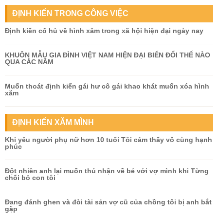
ĐỊNH KIẾN TRONG CÔNG VIỆC
Định kiến cổ hủ về hình xăm trong xã hội hiện đại ngày nay
KHUÔN MẪU GIA ĐÌNH VIỆT NAM HIỆN ĐẠI BIẾN ĐỔI THẾ NÀO
QUA CÁC NĂM
Muốn thoát định kiến gái hư cô gái khao khát muốn xóa hình
xăm
ĐỊNH KIẾN XĂM MÌNH
Khi yêu người phụ nữ hơn 10 tuổi Tôi cảm thấy vô cùng hạnh
phúc
Đột nhiên anh lại muốn thú nhận về bé với vợ mình khi Từng
chối bỏ con tôi
Đang đánh ghen và đòi tài sản vợ cũ của chồng tôi bị anh bắt
gặp