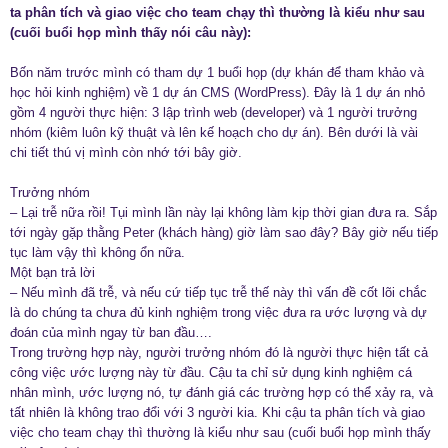
ta phân tích và giao việc cho team chạy thì thường là kiểu như sau
(cuối buổi họp mình thấy nói câu này):
Bốn năm trước mình có tham dự 1 buổi họp (dự khán để tham khảo và
học hỏi kinh nghiệm) về 1 dự án CMS (WordPress). Đây là 1 dự án nhỏ
gồm 4 người thực hiện: 3 lập trình web (developer) và 1 người trưởng
nhóm (kiêm luôn kỹ thuật và lên kế hoạch cho dự án). Bên dưới là vài
chi tiết thú vị mình còn nhớ tới bây giờ.
Trưởng nhóm
– Lại trễ nữa rồi! Tụi mình lần này lại không làm kịp thời gian đưa ra. Sắp
tới ngày gặp thằng Peter (khách hàng) giờ làm sao đây? Bây giờ nếu tiếp
tục làm vậy thì không ổn nữa.
Một bạn trả lời
– Nếu mình đã trễ, và nếu cứ tiếp tục trễ thế này thì vấn đề cốt lõi chắc
là do chúng ta chưa đủ kinh nghiệm trong việc đưa ra ước lượng và dự
đoán của mình ngay từ ban đầu….
Trong trường hợp này, người trưởng nhóm đó là người thực hiện tất cả
công việc ước lượng này từ đầu. Cậu ta chỉ sử dụng kinh nghiệm cá
nhân mình, ước lượng nó, tự đánh giá các trường hợp có thể xảy ra, và
tất nhiên là không trao đổi với 3 người kia. Khi cậu ta phân tích và giao
việc cho team chạy thì thường là kiểu như sau (cuối buổi họp mình thấy