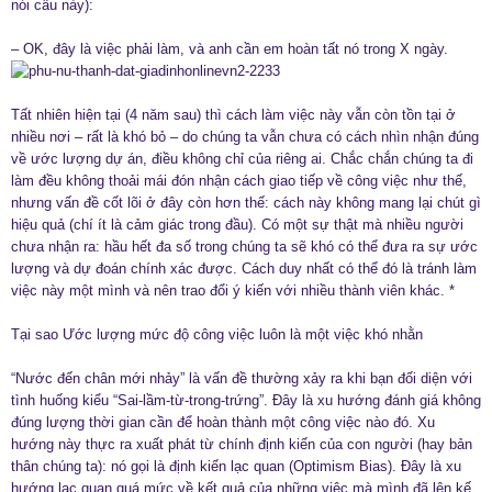
nói câu này):
– OK, đây là việc phải làm, và anh cần em hoàn tất nó trong X ngày.
Tất nhiên hiện tại (4 năm sau) thì cách làm việc này vẫn còn tồn tại ở
nhiều nơi – rất là khó bỏ – do chúng ta vẫn chưa có cách nhìn nhận đúng
về ước lượng dự án, điều không chỉ của riêng ai. Chắc chắn chúng ta đi
làm đều không thoải mái đón nhận cách giao tiếp về công việc như thế,
nhưng vấn đề cốt lõi ở đây còn hơn thế: cách này không mang lại chút gì
hiệu quả (chí ít là cảm giác trong đầu). Có một sự thật mà nhiều người
chưa nhận ra: hầu hết đa số trong chúng ta sẽ khó có thể đưa ra sự ước
lượng và dự đoán chính xác được. Cách duy nhất có thể đó là tránh làm
việc này một mình và nên trao đổi ý kiến với nhiều thành viên khác. *
Tại sao Ước lượng mức độ công việc luôn là một việc khó nhằn
“Nước đến chân mới nhảy” là vấn đề thường xảy ra khi bạn đối diện với
tình huống kiểu “Sai-lầm-từ-trong-trứng”. Đây là xu hướng đánh giá không
đúng lượng thời gian cần để hoàn thành một công việc nào đó. Xu
hướng này thực ra xuất phát từ chính định kiến của con người (hay bản
thân chúng ta): nó gọi là định kiến lạc quan (Optimism Bias). Đây là xu
hướng lạc quan quá mức về kết quả của những việc mà mình đã lên kế