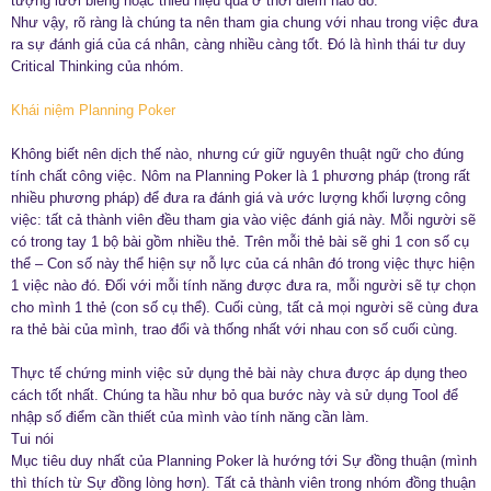
tượng lười biếng hoặc thiếu hiệu quả ở thời điểm nào đó.
Như vậy, rõ ràng là chúng ta nên tham gia chung với nhau trong việc đưa
ra sự đánh giá của cá nhân, càng nhiều càng tốt. Đó là hình thái tư duy
Critical Thinking của nhóm.
Khái niệm Planning Poker
Không biết nên dịch thế nào, nhưng cứ giữ nguyên thuật ngữ cho đúng
tính chất công việc. Nôm na Planning Poker là 1 phương pháp (trong rất
nhiều phương pháp) để đưa ra đánh giá và ước lượng khối lượng công
việc: tất cả thành viên đều tham gia vào việc đánh giá này. Mỗi người sẽ
có trong tay 1 bộ bài gồm nhiều thẻ. Trên mỗi thẻ bài sẽ ghi 1 con số cụ
thể – Con số này thể hiện sự nỗ lực của cá nhân đó trong việc thực hiện
1 việc nào đó. Đối với mỗi tính năng được đưa ra, mỗi người sẽ tự chọn
cho mình 1 thẻ (con số cụ thể). Cuối cùng, tất cả mọi người sẽ cùng đưa
ra thẻ bài của mình, trao đổi và thống nhất với nhau con số cuối cùng.
Thực tế chứng minh việc sử dụng thẻ bài này chưa được áp dụng theo
cách tốt nhất. Chúng ta hầu như bỏ qua bước này và sử dụng Tool để
nhập số điểm cần thiết của mình vào tính năng cần làm.
Tui nói
Mục tiêu duy nhất của Planning Poker là hướng tới Sự đồng thuận (mình
thì thích từ Sự đồng lòng hơn). Tất cả thành viên trong nhóm đồng thuận