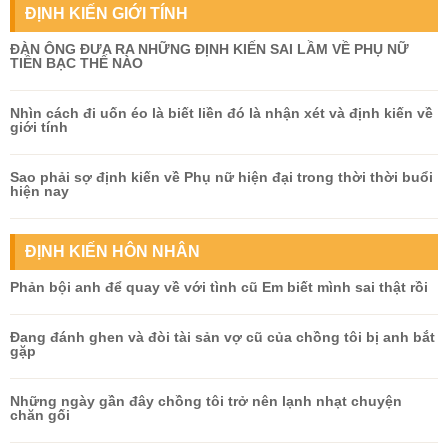
ĐỊNH KIẾN GIỚI TÍNH
ĐÀN ÔNG ĐƯA RA NHỮNG ĐỊNH KIẾN SAI LẦM VỀ PHỤ NỮ
TIỀN BẠC THẾ NÀO
Nhìn cách đi uốn éo là biết liền đó là nhận xét và định kiến về
giới tính
Sao phải sợ định kiến về Phụ nữ hiện đại trong thời thời buổi
hiện nay
ĐỊNH KIẾN HÔN NHÂN
Phản bội anh để quay về với tình cũ Em biết mình sai thật rồi
Đang đánh ghen và đòi tài sản vợ cũ của chồng tôi bị anh bắt
gặp
Những ngày gần đây chồng tôi trở nên lạnh nhạt chuyện
chăn gối