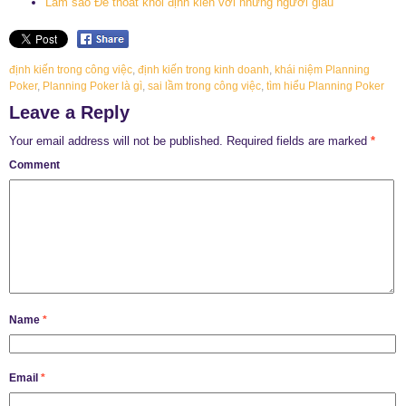
Làm sao Để thoát khỏi định kiến với những người giàu
định kiến trong công việc
,
định kiến trong kinh doanh
,
khái niệm Planning
Poker
,
Planning Poker là gì
,
sai lầm trong công việc
,
tìm hiểu Planning Poker
Leave a Reply
Your email address will not be published.
Required fields are marked
*
Comment
Name
*
Email
*