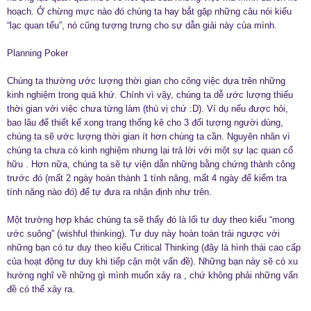
hoạch. Ở chừng mực nào đó chúng ta hay bắt gặp những câu nói kiểu
“lạc quan tếu”, nó cũng tượng trưng cho sự dẫn giải này của mình.
Planning Poker
Chúng ta thường ước lượng thời gian cho công việc dựa trên những
kinh nghiệm trong quá khứ. Chính vì vậy, chúng ta dễ ước lượng thiếu
thời gian với việc chưa từng làm (thú vị chứ :D). Ví dụ nếu được hỏi,
bao lâu để thiết kế xong trang thống kê cho 3 đối tượng người dùng,
chúng ta sẽ ước lượng thời gian ít hơn chúng ta cần. Nguyên nhân vì
chúng ta chưa có kinh nghiệm nhưng lại trả lời với một sự lạc quan cố
hữu . Hơn nữa, chúng ta sẽ tự viện dẫn những bằng chứng thành công
trước đó (mất 2 ngày hoàn thành 1 tính năng, mất 4 ngày để kiểm tra
tính năng nào đó) để tự đưa ra nhận định như trên.
Một trường hợp khác chúng ta sẽ thấy đó là lối tư duy theo kiểu “mong
ước suông” (wishful thinking). Tư duy này hoàn toàn trái ngược với
những bạn có tư duy theo kiểu Critical Thinking (đây là hình thái cao cấp
của hoạt động tư duy khi tiếp cận một vấn đề). Những bạn này sẽ có xu
hướng nghĩ về những gì mình muốn xảy ra , chứ không phải những vấn
đề có thể xảy ra.