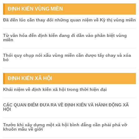
ĐỊNH KIẾN VÙNG MIỀN
Đã đến lúc cần thay đổi những quan niệm về Kỳ thị vùng miền
Từ văn hóa đến định kiến đang đi dần vào phân biệt vùng
miền
Thói quy chụp nói xấu vùng miền cần được tẩy chay và xóa
bỏ
ĐỊNH KIẾN XÃ HỘI
Khái niệm về định kiến xã hội trong thời hiện đại
CÁC QUAN ĐIỂM ĐƯA RA VỀ ĐỊNH KIẾN VÀ HÀNH ĐỘNG XÃ
HỘI
Trước khi xây dựng một xã hội bình đẳng cần phải phá vỡ
khuôn mẫu về giới