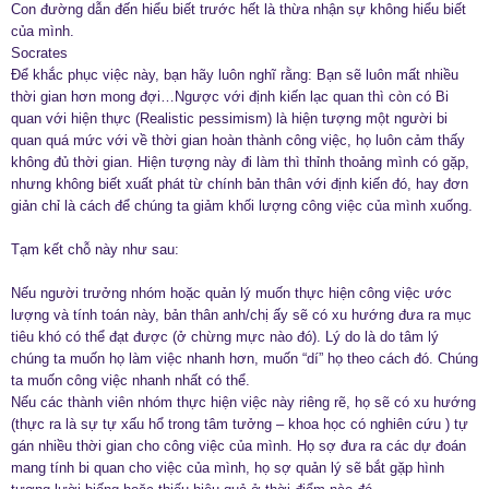
Con đường dẫn đến hiểu biết trước hết là thừa nhận sự không hiểu biết
của mình.
Socrates
Để khắc phục việc này, bạn hãy luôn nghĩ rằng: Bạn sẽ luôn mất nhiều
thời gian hơn mong đợi…Ngược với định kiến lạc quan thì còn có Bi
quan với hiện thực (Realistic pessimism) là hiện tượng một người bi
quan quá mức với về thời gian hoàn thành công việc, họ luôn cảm thấy
không đủ thời gian. Hiện tượng này đi làm thì thỉnh thoảng mình có gặp,
nhưng không biết xuất phát từ chính bản thân với định kiến đó, hay đơn
giản chỉ là cách để chúng ta giảm khối lượng công việc của mình xuống.
Tạm kết chỗ này như sau:
Nếu người trưởng nhóm hoặc quản lý muốn thực hiện công việc ước
lượng và tính toán này, bản thân anh/chị ấy sẽ có xu hướng đưa ra mục
tiêu khó có thể đạt được (ở chừng mực nào đó). Lý do là do tâm lý
chúng ta muốn họ làm việc nhanh hơn, muốn “dí” họ theo cách đó. Chúng
ta muốn công việc nhanh nhất có thể.
Nếu các thành viên nhóm thực hiện việc này riêng rẽ, họ sẽ có xu hướng
(thực ra là sự tự xấu hổ trong tâm tưởng – khoa học có nghiên cứu ) tự
gán nhiều thời gian cho công việc của mình. Họ sợ đưa ra các dự đoán
mang tính bi quan cho việc của mình, họ sợ quản lý sẽ bắt gặp hình