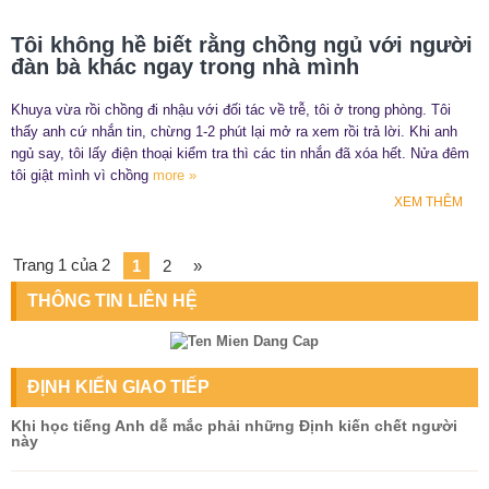
Tôi không hề biết rằng chồng ngủ với người
đàn bà khác ngay trong nhà mình
Khuya vừa rồi chồng đi nhậu với đối tác về trễ, tôi ở trong phòng. Tôi
thấy anh cứ nhắn tin, chừng 1-2 phút lại mở ra xem rồi trả lời. Khi anh
ngủ say, tôi lấy điện thoại kiểm tra thì các tin nhắn đã xóa hết. Nửa đêm
tôi giật mình vì chồng
more »
XEM THÊM
Trang 1 của 2
1
2
»
THÔNG TIN LIÊN HỆ
ĐỊNH KIẾN GIAO TIẾP
Khi học tiếng Anh dễ mắc phải những Định kiến chết người
này