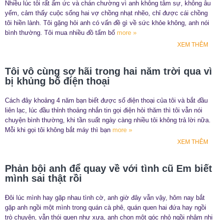
Nhiều lúc tôi rất ấm ức và chán chường vì anh không tâm sự, không âu
yếm, cảm thấy cuộc sống hai vợ chồng nhạt nhẽo, chỉ được cái chồng
tôi hiền lành. Tôi gặng hỏi anh có vấn đề gì về sức khỏe không, anh nói
bình thường. Tôi mua nhiều đồ tẩm bổ
more »
XEM THÊM
Tôi vô cùng sợ hãi trong hai năm trời qua vì
bị khủng bố điện thoại
Cách đây khoảng 4 năm bạn biết được số điện thoại của tôi và bắt đầu
liên lạc, lúc đầu thỉnh thoảng nhắn tin gọi điện hỏi thăm thì tôi vẫn nói
chuyện bình thường, khi tần suất ngày càng nhiều tôi không trả lời nữa.
Mỗi khi gọi tôi không bắt máy thì bạn
more »
XEM THÊM
Phản bội anh để quay về với tình cũ Em biết
mình sai thật rồi
Đôi lúc mình hay gặp nhau tình cờ, anh giờ đây vẫn vậy, hôm nay bắt
gặp anh ngồi một mình trong quán cà phê, quán quen hai đứa hay ngồi
trò chuyện, vẫn thói quen như xưa, anh chọn một góc nhỏ ngồi nhâm nhi