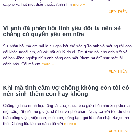
cà phê và hút một điếu thuốc. Anh nhìn
more »
XEM THÊM
VÌ anh đã phản bội tình yêu đôi ta nên sẽ
chẳng có quyền yêu em nữa
Sự phản bội mà em nói là sự gắn kết thể xác giữa anh và một người con
gái khác ngoài em, dù với bất cứ lý do gì. Em từng nói cho anh biết về
cô bạn đồng nghiệp nhìn anh bằng con mắt “thèm muốn” như một lời
cảnh báo. Cái mà em
more »
XEM THÊM
Khi mà tình cảm vợ chồng không còn tôi có
nên sinh thêm con hay không
Chồng tự hào mình học rộng tài cao, chưa bao giờ nhún nhường khen ai
một câu, rất giỏi trong việc chê bai và phê phán. Ngay cả với tôi, dù chu
toàn công việc, việc nhà, nuôi con, cũng tạm gọi là chấp nhận được mà
thôi. Chồng lâu lâu so sánh tôi với
more »
XEM THÊM