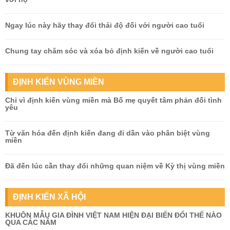
Ngay lúc này hãy thay đổi thái độ đối với người cao tuổi
Chung tay chăm sóc và xóa bỏ định kiến về người cao tuổi
ĐỊNH KIẾN VÙNG MIỀN
Chỉ vì định kiến vùng miền mà Bố mẹ quyết tâm phản đối tình
yêu
Từ văn hóa đến định kiến đang đi dần vào phân biệt vùng
miền
Đã đến lúc cần thay đổi những quan niệm về Kỳ thị vùng miền
ĐỊNH KIẾN XÃ HỘI
KHUÔN MẪU GIA ĐÌNH VIỆT NAM HIỆN ĐẠI BIẾN ĐỔI THẾ NÀO
QUA CÁC NĂM