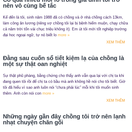
nên vô cùng bế tắc
Kế đến là tôi, sinh năm 1988 đã có chồng và ở nhà chồng cách 13km,
làm công ăn lương (riêng vợ chồng tôi lại bị bệnh hiếm muộn, chạy chữa
cả năm trời tốn vài chục triệu không ít). Em út tôi mới tốt nghiệp trường
đại hoc ngoại ngữ, tự nó biết lo
more »
XEM THÊM
Đằng sau cuốn sổ tiết kiệm lạ của chồng là
một sự thật oan nghiệt
Sự thật phũ phàng, bằng chứng cho thấy anh vẫn qua lại với chị ta khi
đang quen tôi rồi để chị ta có bầu mà anh không hề nói cho tôi biết. Giờ
tôi đã hiểu vì sao anh luôn nói “chưa phải lúc” mỗi khi tôi muốn sinh
thêm. Anh còn nói con
more »
XEM THÊM
Những ngày gần đây chồng tôi trở nên lạnh
nhạt chuyện chăn gối