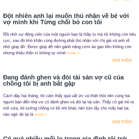
Đột nhiên anh lại muốn thú nhận về bé với
vợ mình khi Từng chối bỏ con tôi
Rồi nhờ sự động viên của một người bạn là thầy tu mà tôi không còn tiêu
cực, sau đó khó khăn cùng đường phải thú nhận với chị gái và anh rể
nhờ giúp đỡ. Được giúp đỡ nên gánh nặng cơm áo gạo tiền không còn
nhưng thiếu thốn vì không tự mình
more »
XEM THÊM
Đang đánh ghen và đòi tài sản vợ cũ của
chồng tôi bị anh bắt gặp
Cách đây hai tháng, tôi cảm thấy quá uất ức và thiệt thòi nên cùng hai
người bạn đến nhà vợ cũ đánh ghen và đòi lại tài sản. Thấy cô gái trẻ ra
mở cửa, tôi tưởng chồng có bồ nhí khác nên túm lấy cho mấy bạt tai,
nào ngờ đó lại là
more »
XEM THÊM
Có quá nhiều mối lo trong gia đình tôi trở