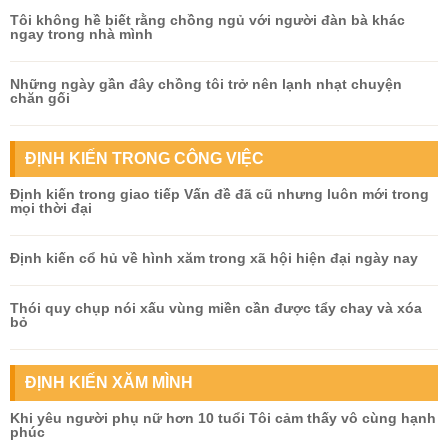
Tôi không hề biết rằng chồng ngủ với người đàn bà khác
ngay trong nhà mình
Những ngày gần đây chồng tôi trở nên lạnh nhạt chuyện
chăn gối
ĐỊNH KIẾN TRONG CÔNG VIỆC
Định kiến trong giao tiếp Vấn đề đã cũ nhưng luôn mới trong
mọi thời đại
Định kiến cổ hủ về hình xăm trong xã hội hiện đại ngày nay
Thói quy chụp nói xấu vùng miền cần được tẩy chay và xóa
bỏ
ĐỊNH KIẾN XĂM MÌNH
Khi yêu người phụ nữ hơn 10 tuổi Tôi cảm thấy vô cùng hạnh
phúc