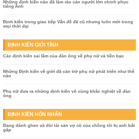
Những định kiến nào đã làm rào cản người lớn chinh phục
tiếng Anh
Định kiến trong giao tiếp Vấn đề đã cũ nhưng luôn mới trong
mọi thời đại
ĐỊNH KIẾN GIỚI TÍNH
Các định kiến sai lầm của đàn ông về phụ nữ và tiền bạc
Những Định kiến về giới đã cản trở phụ nữ phát triển như thế
nào
Phụ nữ đưa ra những định kiến vô cùng khắc nghiệt về đàn
ông
ĐỊNH KIẾN HÔN NHÂN
Đang đánh ghen và đòi tài sản vợ cũ của chồng tôi bị anh bắt
gặp