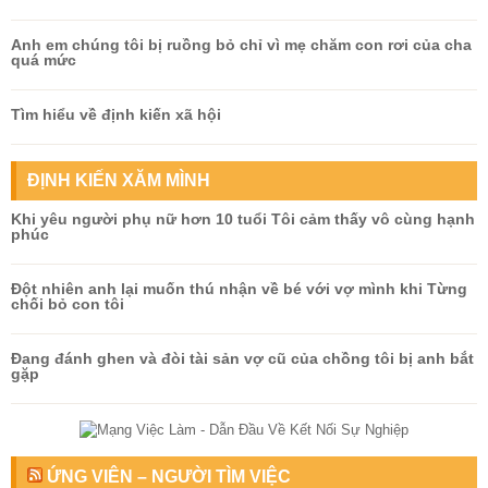
Anh em chúng tôi bị ruồng bỏ chỉ vì mẹ chăm con rơi của cha
quá mức
Tìm hiểu về định kiến xã hội
ĐỊNH KIẾN XĂM MÌNH
Khi yêu người phụ nữ hơn 10 tuổi Tôi cảm thấy vô cùng hạnh
phúc
Đột nhiên anh lại muốn thú nhận về bé với vợ mình khi Từng
chối bỏ con tôi
Đang đánh ghen và đòi tài sản vợ cũ của chồng tôi bị anh bắt
gặp
ỨNG VIÊN – NGƯỜI TÌM VIỆC