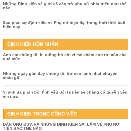
Những Định kiến về giới đã cản trở phụ nữ phát triển như thế
nào
Sao phải sợ định kiến về Phụ nữ hiện đại trong thời thời buổi
hiện nay
ĐỊNH KIẾN HÔN NHÂN
Anh em chúng tôi bị ruồng bỏ chỉ vì mẹ chăm con rơi của cha
quá mức
Những ngày gần đây chồng tôi trở nên lạnh nhạt chuyện
chăn gối
VÌ anh đã phản bội tình yêu đôi ta nên sẽ chẳng có quyền yêu
em nữa
ĐỊNH KIẾN TRONG CÔNG VIỆC
ĐÀN ÔNG ĐƯA RA NHỮNG ĐỊNH KIẾN SAI LẦM VỀ PHỤ NỮ
TIỀN BẠC THẾ NÀO